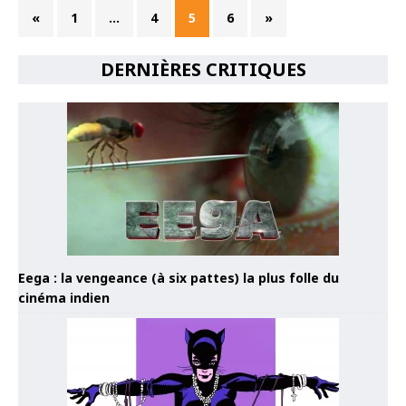
«
1
…
4
5
6
»
DERNIÈRES CRITIQUES
Eega : la vengeance (à six pattes) la plus folle du
cinéma indien