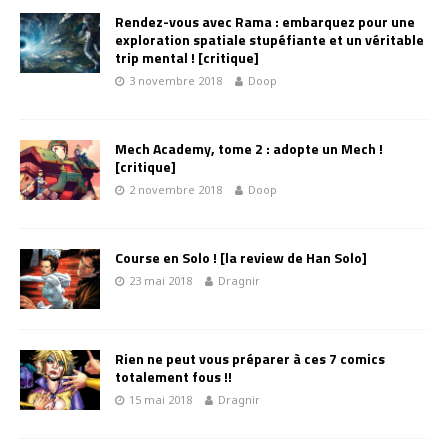
Rendez-vous avec Rama : embarquez pour une
exploration spatiale stupéfiante et un véritable
trip mental ! [critique]
3 novembre 2018
Doop
Mech Academy, tome 2 : adopte un Mech !
[critique]
2 novembre 2018
Doop
Course en Solo ! [la review de Han Solo]
23 mai 2018
Dragnir
Rien ne peut vous préparer à ces 7 comics
totalement fous !!
15 mai 2018
Dragnir