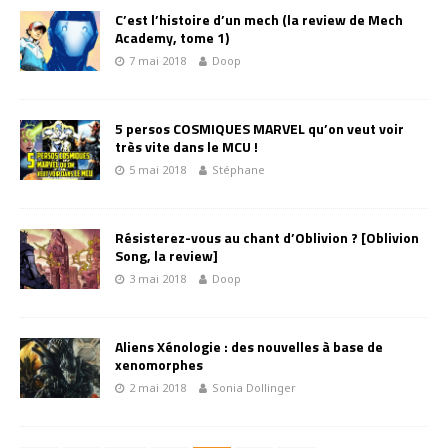
C’est l’histoire d’un mech (la review de Mech
Academy, tome 1)
7 mai 2018
Doop
5 persos COSMIQUES MARVEL qu’on veut voir
très vite dans le MCU !
5 mai 2018
Stéphane
Résisterez-vous au chant d’Oblivion ? [Oblivion
Song, la review]
3 mai 2018
Doop
Aliens Xénologie : des nouvelles à base de
xenomorphes
2 mai 2018
Sonia Dollinger