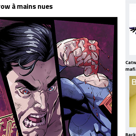
row à mains nues
Catw
mafi
Back