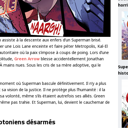
horr
n assiste à la descente aux enfers d’un Superman brisé.
er une Lois Lane enceinte et faire péter Metropolis, Kal-El
autoritaire où la paix s’impose à coups de poing. Lors d’une
olitude,
Green Arrow
blesse accidentellement Jonathan
 À mains nues. Sous les cris de sa mère adoptive, qui le
Supe
hist
e moment où Superman bascule définitivement. Il n’y a plus
a vision de la justice. Il ne protège plus l’humanité : il la
sa volonté, même s’ils étaient autrefois ses alliés. Green
 même pas trahie. Et Superman, lui, devient le cauchemar de
yptoniens désarmés