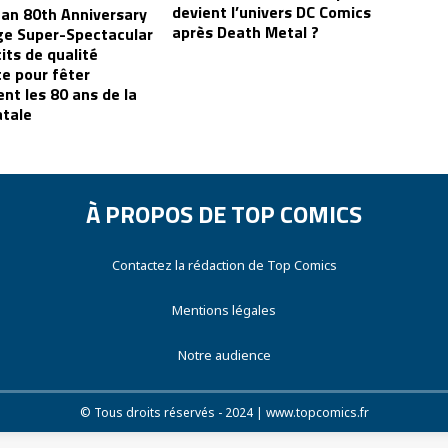
devient l’univers DC Comics
n 80th Anniversary
après Death Metal ?
e Super-Spectacular
cits de qualité
te pour fêter
nt les 80 ans de la
atale
À PROPOS DE TOP COMICS
Contactez la rédaction de Top Comics
Mentions légales
Notre audience
© Tous droits réservés - 2024 | www.topcomics.fr