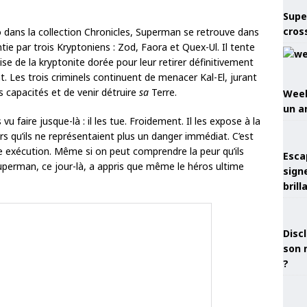
Supe
cros
 dans la collection Chronicles, Superman se retrouve dans
tie par trois Kryptoniens : Zod, Faora et Quex-Ul. Il tente
tilise de la kryptonite dorée pour leur retirer définitivement
. Les trois criminels continuent de menacer Kal-El, jurant
s capacités et de venir détruire
sa
Terre.
Week
un a
vu faire jusque-là : il les tue. Froidement. Il les expose à la
s qu’ils ne représentaient plus un danger immédiat. C’est
e exécution. Même si on peut comprendre la peur qu’ils
Esca
 Superman, ce jour-là, a appris que même le héros ultime
sign
brill
Discl
son 
?