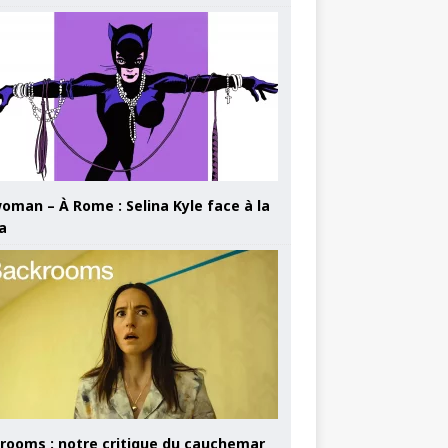
oman – À Rome : Selina Kyle face à la
a
rooms : notre critique du cauchemar