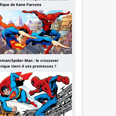
ifique de Kane Parsons
rman/Spider-Man : le crossover
orique tient-il ses promesses ?