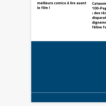
meilleurs comics à lire avant
Catwoma
le film !
100-Pag
: des ré
dispara
digneme
féline f