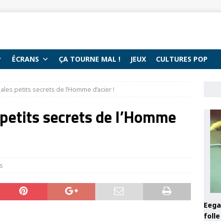
ÉCRANS
ÇA TOURNE MAL !
JEUX
CULTURES POP
ales petits secrets de l’Homme d’acier !
 petits secrets de l’Homme
es
Eega 
foll