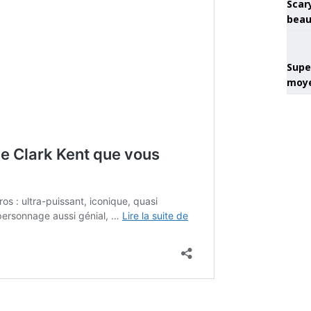
Scary
beau
Super
moye