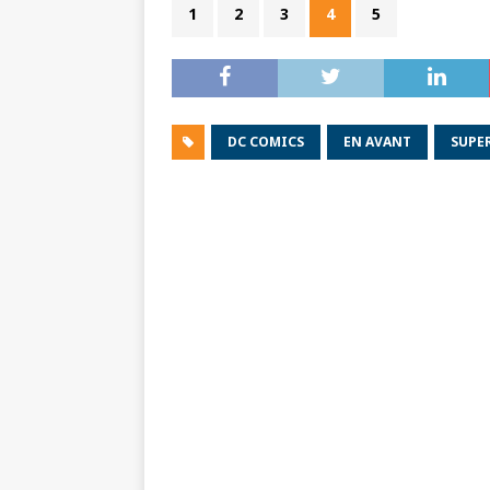
1
2
3
4
5
DC COMICS
EN AVANT
SUPE