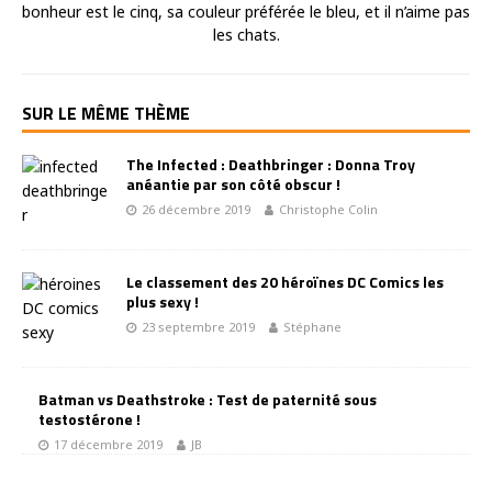
bonheur est le cinq, sa couleur préférée le bleu, et il n’aime pas
les chats.
SUR LE MÊME THÈME
The Infected : Deathbringer : Donna Troy
anéantie par son côté obscur !
26 décembre 2019
Christophe Colin
Le classement des 20 héroïnes DC Comics les
plus sexy !
23 septembre 2019
Stéphane
Batman vs Deathstroke : Test de paternité sous
testostérone !
17 décembre 2019
JB