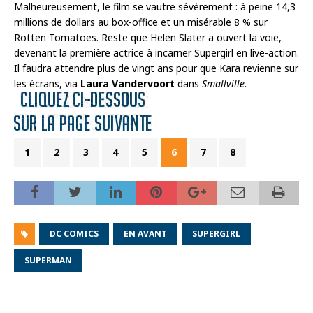
Malheureusement, le film se vautre sévèrement : à peine 14,3
millions de dollars au box-office et un misérable 8 % sur
Rotten Tomatoes. Reste que Helen Slater a ouvert la voie,
devenant la première actrice à incarner Supergirl en live-action.
Il faudra attendre plus de vingt ans pour que Kara revienne sur
les écrans, via
Laura Vandervoort
dans
Smallville
.
1
2
3
4
5
6
7
8
DC COMICS
EN AVANT
SUPERGIRL
SUPERMAN