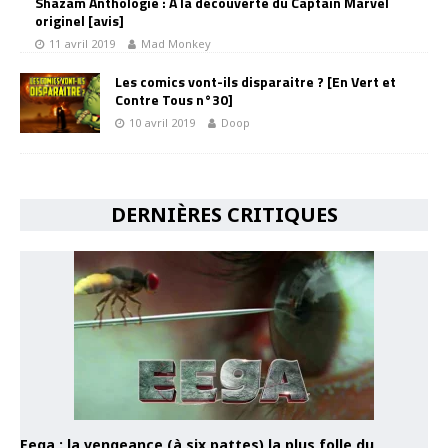
Shazam Anthologie : À la découverte du Captain Marvel
originel [avis]
11 avril 2019
Mad Monkey
Les comics vont-ils disparaitre ? [En Vert et
Contre Tous n°30]
10 avril 2019
Doop
DERNIÈRES CRITIQUES
Eega : la vengeance (à six pattes) la plus folle du