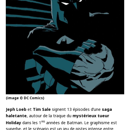
(image © DC Comics)
Jeph Loeb
et
Tim Sale
signent 13 épisodes d’une
saga
haletante
, autour de la traque du
mystérieux tueur
res
Holiday
dans les 1
années de Batman. Le graphisme est
superbe, et le scénario est un jeu de pistes intense entre