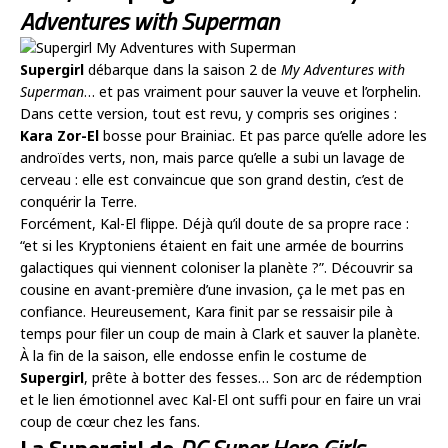
Adventures with Superman
Supergirl
débarque dans la saison 2 de
My Adventures with
Superman
… et pas vraiment pour sauver la veuve et l’orphelin.
Dans cette version, tout est revu, y compris ses origines :
Kara Zor-El
bosse pour Brainiac. Et pas parce qu’elle adore les
androïdes verts, non, mais parce qu’elle a subi un lavage de
cerveau : elle est convaincue que son grand destin, c’est de
conquérir la Terre.
Forcément, Kal-El flippe. Déjà qu’il doute de sa propre race :
“et si les Kryptoniens étaient en fait une armée de bourrins
galactiques qui viennent coloniser la planète ?”. Découvrir sa
cousine en avant-première d’une invasion, ça le met pas en
confiance. Heureusement, Kara finit par se ressaisir pile à
temps pour filer un coup de main à Clark et sauver la planète.
À la fin de la saison, elle endosse enfin le costume de
Supergirl
, prête à botter des fesses… Son arc de rédemption
et le lien émotionnel avec Kal-El ont suffi pour en faire un vrai
coup de cœur chez les fans.