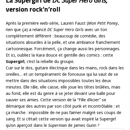
La Supergirl de
DC Super Hero Girls
,
version rock’n’roll
Après la première web-série, Lauren Faust (
Mon Petit Poney
,
rien que ça) a relancé
DC Super Hero Girls
avec un ton
complètement différent : beaucoup de comédie, des
situations absurdes à la pelle, et une ambiance franchement
cartoonesque. Forcément, ça change aussi les personnages.
Et ici, oubliez la Kara douce et gentille des comics : cette
Supergirl
, c’est la rebelle du groupe.
Cuir sur le dos, guitare électrique dans les mains, rock dans les
oreilles… et un tempérament de fonceuse qui lui vaut de se
mettre dans des situations impossibles toutes les deux
minutes. Elle râle, elle casse, elle joue les têtes brûlées, mais
au fond, elle est du genre à se jeter devant une balle pour
sauver ses amies. Cette version de la “Fille d’Acier” se
démarque des autres par son côté punk et incontrôlable : et
ça marche : impossible de ne pas l’aimer malgré ses coups de
sang. Et si c’était cette version qui avait inspiré la Supergirl
qu’on aperçoit dans le
Superman
de James Gunn ?