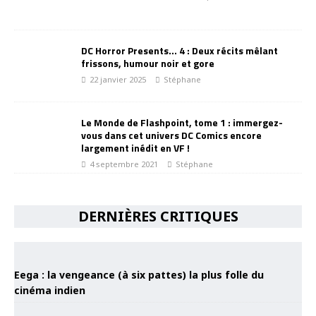
DC Horror Presents… 4 : Deux récits mêlant
frissons, humour noir et gore
22 janvier 2025
Stéphane
Le Monde de Flashpoint, tome 1 : immergez-
vous dans cet univers DC Comics encore
largement inédit en VF !
4 septembre 2021
Stéphane
DERNIÈRES CRITIQUES
Eega : la vengeance (à six pattes) la plus folle du
cinéma indien