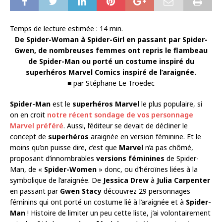
Temps de lecture estimée :
14
min.
De Spider-Woman à Spider-Girl en passant par Spider-
Gwen, de nombreuses femmes ont repris le flambeau
de Spider-Man ou porté un costume inspiré du
superhéros Marvel Comics inspiré de l’araignée.
■ par Stéphane Le Troëdec
Spider-Man
est le
superhéros Marvel
le plus populaire, si
on en croit
notre récent sondage de vos personnage
Marvel préféré
. Aussi, l’éditeur se devait de décliner le
concept de
superhéros
araignée en version féminine. Et le
moins qu’on puisse dire, c’est que
Marvel
n’a pas chômé,
proposant d’innombrables
versions féminines
de Spider-
Man, de «
Spider-Women
» donc, ou d’héroïnes liées à la
symbolique de l’araignée. De
Jessica Drew
à
Julia Carpenter
en passant par
Gwen Stacy
découvrez 29 personnages
féminins qui ont porté un costume lié à l’araignée et à
Spider-
Man
! Histoire de limiter un peu cette liste, j’ai volontairement