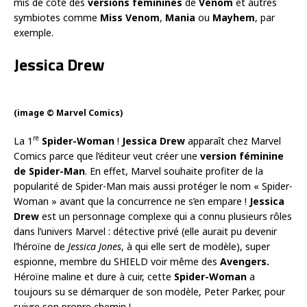
mis de côté des
versions féminines
de
Venom
et autres
symbiotes comme
Miss Venom
,
Mania
ou
Mayhem
, par
exemple.
Jessica Drew
(image © Marvel Comics)
re
La 1
Spider-Woman
!
Jessica Drew
apparaît chez Marvel
Comics parce que l’éditeur veut créer une
version féminine
de Spider-Man
. En effet, Marvel souhaite profiter de la
popularité de Spider-Man mais aussi protéger le nom « Spider-
Woman » avant que la concurrence ne s’en empare !
Jessica
Drew
est un personnage complexe qui a connu plusieurs rôles
dans l’univers Marvel : détective privé (elle aurait pu devenir
l’héroïne de
Jessica Jones
, à qui elle sert de modèle), super
espionne, membre du SHIELD voir même des
Avengers.
Héroïne maline et dure à cuir, cette
Spider-Woman
a
toujours su se démarquer de son modèle, Peter Parker, pour
suivre son propre chemin !