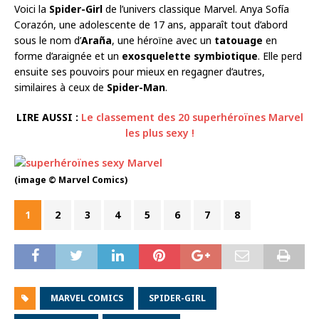
Voici la
Spider-Girl
de l’univers classique Marvel. Anya Sofía
Corazón, une adolescente de 17 ans, apparaît tout d’abord
sous le nom d’
Araña
, une héroïne avec un
tatouage
en
forme d’araignée et un
exosquelette symbiotique
. Elle perd
ensuite ses pouvoirs pour mieux en regagner d’autres,
similaires à ceux de
Spider-Man
.
LIRE AUSSI :
Le classement des 20 superhéroïnes Marvel
les plus sexy !
(image © Marvel Comics)
1
2
3
4
5
6
7
8
MARVEL COMICS
SPIDER-GIRL