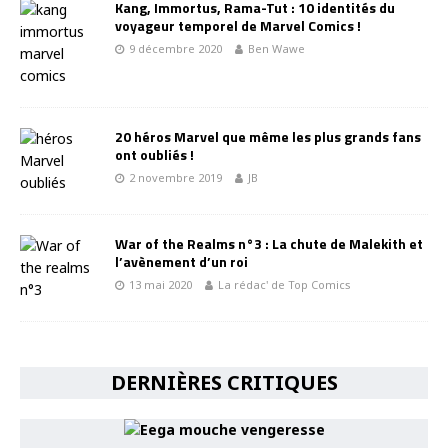
Kang, Immortus, Rama-Tut : 10 identités du
voyageur temporel de Marvel Comics !
9 décembre 2020
Ben Wawe
20 héros Marvel que même les plus grands fans
ont oubliés !
2 novembre 2019
JB
War of the Realms n°3 : La chute de Malekith et
l’avènement d’un roi
13 mai 2020
La rédac' de Top Comics
DERNIÈRES CRITIQUES