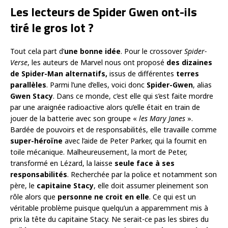
Les lecteurs de Spider Gwen ont-ils
tiré le gros lot ?
Tout cela part d’
une bonne idée
. Pour le crossover
Spider-
Verse
, les auteurs de Marvel nous ont proposé
des dizaines
de Spider-Man alternatifs,
issus de différentes
terres
parallèles
. Parmi l’une d’elles, voici donc
Spider-Gwen
, alias
Gwen Stacy
. Dans ce monde, c’est elle qui s’est faite mordre
par une araignée radioactive alors qu’elle était en train de
jouer de la batterie avec son groupe «
les Mary Janes
».
Bardée de pouvoirs et de responsabilités, elle travaille comme
super-héroïne
avec l’aide de Peter Parker, qui la fournit en
toile mécanique. Malheureusement, la mort de Peter,
transformé en Lézard, la laisse
seule face à ses
responsabilités
. Recherchée par la police et notamment son
père, le
capitaine Stacy
, elle doit assumer pleinement son
rôle alors que
personne ne croit en elle
. Ce qui est un
véritable problème puisque quelqu’un a apparemment mis à
prix la tête du capitaine Stacy. Ne serait-ce pas les sbires du