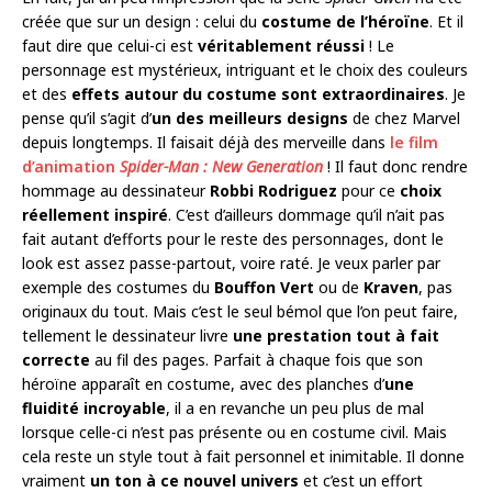
créée que sur un design : celui du
costume de l’héroïne
. Et il
faut dire que celui-ci est
véritablement réussi
! Le
personnage est mystérieux, intriguant et le choix des couleurs
et des
effets autour du costume sont extraordinaires
. Je
pense qu’il s’agit d’
un des meilleurs designs
de chez Marvel
depuis longtemps. Il faisait déjà des merveille dans
le film
d’animation
Spider-Man : New Generation
! Il faut donc rendre
hommage au dessinateur
Robbi Rodriguez
pour ce
choix
réellement inspiré
. C’est d’ailleurs dommage qu’il n’ait pas
fait autant d’efforts pour le reste des personnages, dont le
look est assez passe-partout, voire raté. Je veux parler par
exemple des costumes du
Bouffon Vert
ou de
Kraven
, pas
originaux du tout. Mais c’est le seul bémol que l’on peut faire,
tellement le dessinateur livre
une prestation tout à fait
correcte
au fil des pages. Parfait à chaque fois que son
héroïne apparaît en costume, avec des planches d’
une
fluidité incroyable
, il a en revanche un peu plus de mal
lorsque celle-ci n’est pas présente ou en costume civil. Mais
cela reste un style tout à fait personnel et inimitable. Il donne
vraiment
un ton à ce nouvel univers
et c’est un effort