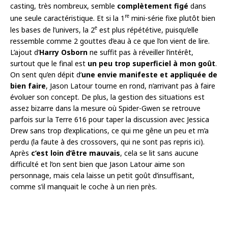
casting, très nombreux, semble
complètement figé
dans
re
une seule caractéristique. Et si la 1
mini-série fixe plutôt bien
e
les bases de l’univers, la 2
est plus répététive, puisqu’elle
ressemble comme 2 gouttes d’eau à ce que l’on vient de lire.
L’ajout d’
Harry Osborn
ne suffit pas à réveiller l’intérêt,
surtout que le final est
un peu trop superficiel à mon goût
.
On sent qu’en dépit d’
une envie manifeste et appliquée de
bien faire
, Jason Latour tourne en rond, n’arrivant pas à faire
évoluer son concept. De plus, la gestion des situations est
assez bizarre dans la mesure où Spider-Gwen se retrouve
parfois sur la Terre 616 pour taper la discussion avec Jessica
Drew sans trop d’explications, ce qui me gêne un peu et m’a
perdu (la faute à des crossovers, qui ne sont pas repris ici).
Après
c’est loin d’être mauvais
, cela se lit sans aucune
difficulté et l’on sent bien que Jason Latour aime son
personnage, mais cela laisse un petit goût d’insuffisant,
comme s’il manquait le coche à un rien près.