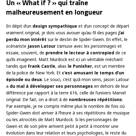
Un « What if ? » qui traîne
malheureusement en longueur
En dépit d’un
design sympathique
et d’un concept de départ
vraiment original, je dois vous avouer qu’au fil des pages
j’ai
perdu mon intérêt
sur le destin de Spider-Gwen. En effet, le
scénariste
Jason Latour
s’amuse avec les personnages et
essaie, souvent, de
prendre le lecteur à contrepied
de ce
qu’ils imaginent. Matt Murdock est ici un véritable méchant
tandis que
Frank Castle
, alias
le Punisher
, est un membre
de la police de New York. Et
c’est amusant le temps d’un
épisode ou deux
. Le souci, c’est qu’à mon sens, Jason Latour
a
du mal à développer ses personnages
en dehors de leur
différence par rapport à la terre 616, celle de l’univers Marvel
original. De fait, on a droit à de
nombreuses répétitions
.
Par exemple, je ne compte même plus le nombre de fois où
Spider-Gwen doit arriver à l’heure à ses répétitions de musique
ou les atrocités de Matt Murdock. Si les personnages de
Gwen et de son père arrivent petit à petit à montrer une
évolution dans leur relation et leurs psychologies, le reste du