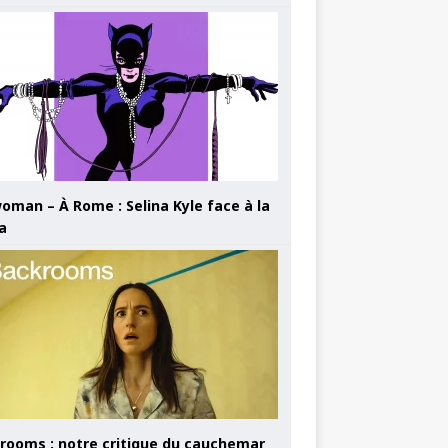
oman – À Rome : Selina Kyle face à la
a
rooms : notre critique du cauchemar