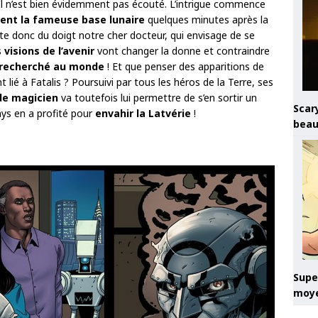
Il n’est bien évidemment pas écouté. L’intrigue commence
ent la fameuse base lunaire
quelques minutes après la
te donc du doigt notre cher docteur, qui envisage de se
s
visions de l’avenir
vont changer la donne et contraindre
us recherché au monde
! Et que penser des apparitions de
 lié à Fatalis ? Poursuivi par tous les héros de la Terre, ses
de magicien
va toutefois lui permettre de s’en sortir un
Scary
ays en a profité pour
envahir la Latvérie
!
beau
Super
moye