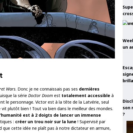
Supe
cros
Week
un a
Esca
t
sign
brill
ret Wars
. Donc je ne connaissais pas ses
dernières
uisque la série
Doctor Doom
est
totalement accessible
à
Discl
nt le personnage. Victor est à la tête de la Latvérie, seul
son 
 vit plutôt bien ! Tout va bien dans le meilleur des mondes.
?
l’humanité est à 2 doigts de lancer un immense
tiques :
créer un trou noir sur la lune
! Supervisé par
 que cette idée ne plaît pas à notre dictateur en armure,