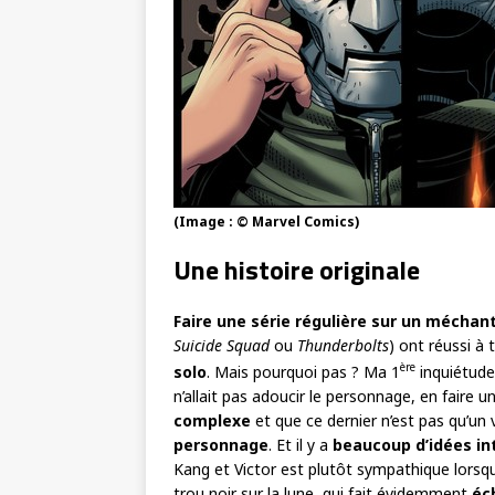
(Image : © Marvel Comics)
Une histoire originale
Faire une série régulière sur un méchan
Suicide Squad
ou
Thunderbolts
) ont réussi à 
ère
solo
. Mais pourquoi pas ? Ma 1
inquiétude,
n’allait pas adoucir le personnage, en faire 
complexe
et que ce dernier n’est pas qu’un 
personnage
. Et il y a
beaucoup d’idées in
Kang et Victor est plutôt sympathique lorsqu
trou noir sur la lune, qui fait évidemment
éc