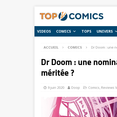
VIDEOS
COMICS
TOPS
UNIVERS
ACCUEIL
COMICS
Dr Doom : une n
Dr Doom : une nomin
méritée ?
9 juin 2020
Doop
Comics
,
Reviews 