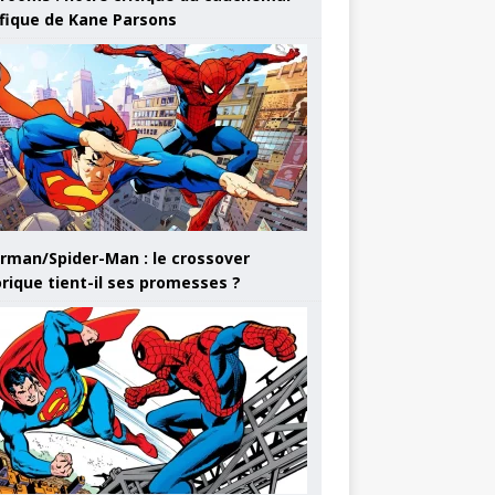
ifique de Kane Parsons
rman/Spider-Man : le crossover
orique tient-il ses promesses ?