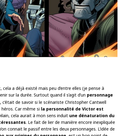
t
, cela a déjà existé mais peu d’entre elles (je pense à
tenir sur la durée. Surtout quand il s’agit d’un
personnage
 c’était de savoir si le scénariste Christopher Cantwell
un héros. Car même si
la personnalité de Victor est
vilain, cela aurait à mon sens induit
une dénaturation du
téressantes
. Le fait de lier de manière encore inexpliquée
’on connait le passif entre les deux personnages. L’idée de
ho aux origines du personnage
, est un bon point de