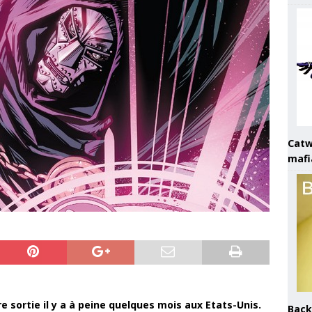
Catw
mafi
e sortie il y a à peine quelques mois aux Etats-Unis.
Back