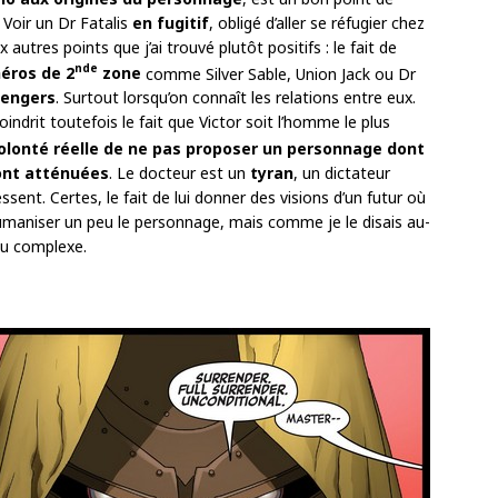
. Voir un Dr Fatalis
en fugitif
, obligé d’aller se réfugier chez
utres points que j’ai trouvé plutôt positifs : le fait de
nde
éros de 2
zone
comme Silver Sable, Union Jack ou Dr
engers
. Surtout lorsqu’on connaît les relations entre eux.
ndrit toutefois le fait que Victor soit l’homme le plus
volonté réelle de ne pas proposer un personnage dont
sont atténuées
. Le docteur est un
tyran
, un dictateur
ssent. Certes, le fait de lui donner des visions d’un futur où
’humaniser un peu le personnage, mais comme je le disais au-
eu complexe.