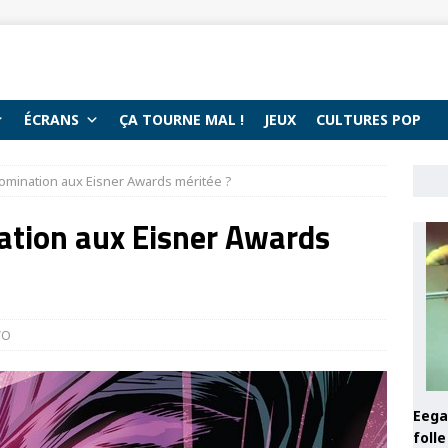
ÉCRANS
ÇA TOURNE MAL !
JEUX
CULTURES POP
omination aux Eisner Awards méritée ?
ation aux Eisner Awards
VO
Eega 
foll