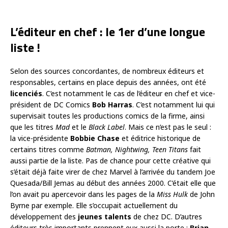
L’éditeur en chef : le 1er d’une longue
liste !
Selon des sources concordantes, de nombreux éditeurs et
responsables, certains en place depuis des années, ont été
licenciés
. C’est notamment le cas de l’éditeur en chef et vice-
président de DC Comics
Bob Harras
. C’est notamment lui qui
supervisait toutes les productions comics de la firme, ainsi
que les titres
Mad
et le
Black Label
. Mais ce n’est pas le seul :
la vice-présidente
Bobbie Chase
et éditrice historique de
certains titres comme
Batman, Nightwing, Teen Titans
fait
aussi partie de la liste. Pas de chance pour cette créative qui
s’était déjà faite virer de chez Marvel à l’arrivée du tandem Joe
Quesada/Bill Jemas au début des années 2000. C’était elle que
l’on avait pu apercevoir dans les pages de la
Miss Hulk
de John
Byrne par exemple. Elle s’occupait actuellement du
développement des
jeunes talents
de chez DC. D’autres
éditeurs très importants prennent eux aussi la porte :
Brian