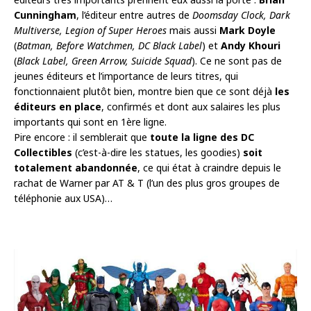
Cunningham
, l’éditeur entre autres de
Doomsday Clock, Dark
Multiverse, Legion of Super Heroes
mais aussi
Mark Doyle
(
Batman, Before Watchmen, DC Black Label
) et
Andy Khouri
(
Black Label, Green Arrow, Suicide Squad
). Ce ne sont pas de
jeunes éditeurs et l’importance de leurs titres, qui
fonctionnaient plutôt bien, montre bien que ce sont déjà
les
éditeurs en place
, confirmés et dont aux salaires les plus
importants qui sont en 1ère ligne.
Pire encore : il semblerait que
toute la ligne des DC
Collectibles
(c’est-à-dire les statues, les goodies)
soit
totalement abandonnée
, ce qui état à craindre depuis le
rachat de Warner par AT & T (l’un des plus gros groupes de
téléphonie aux USA)…