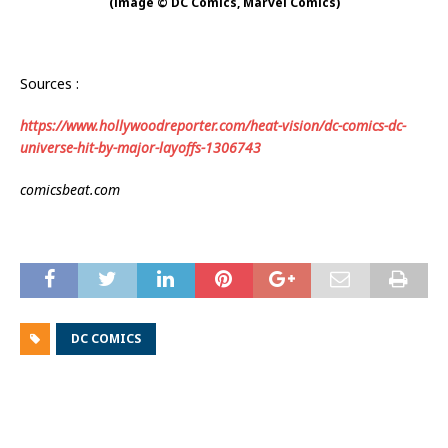
(image © DC Comics, Marvel Comics)
Sources :
https://www.hollywoodreporter.com/heat-vision/dc-comics-dc-
universe-hit-by-major-layoffs-1306743
comicsbeat.com
DC COMICS