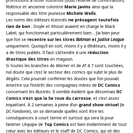
promotions à noter toutefois (sous réserve de confirmation):
l’éditrice et ancienne coloriste
Marie Javins
ainsi que la
responsable des titre jeunesse
Michele Wells
.
Les noms des éditeurs licenciés
ne présagent toutefois
rien de bon
: Doyle et Khouri avaient en charge le Black
Label, qui fonctionnait particulièrement bien… J’ai bien peur
que l’on se
recentre sur les titres
Batman
et
Justice League
uniquement. Quoiqu’il en soit, moins il y a d’éditeurs, moins il y
a de titres publiés. Il faut s’attendre à une
réduction
drastique des titres
en magasin.
Si toutes les branches de
Warner
et de
AT & T
sont touchées,
nul doute que c’est le secteur des comics qui subit le plus de
dégâts. Cela pourrait confirmer les doutes que l’on pouvait
émettre sur l’intérêt des compagnies mères de
DC Comics
concernant les illustrés. Il semble évident que désormais
DC
Comics n’est que la 5e roue du carrosse
, et c’est assez
inquiétant. À 2 semaines à peine d’un
grand show virtuel
(le
DC Fandome
), on se demande quelles vont être les
conséquences à court terme et surtout qui sera là pour
l’animer. L’équipe de
Top Comics
est bien évidemment de tout
cœur avec les éditeurs et le staff de DC Comics, qui vit des