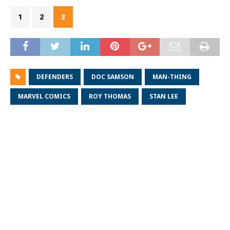
1
2
3
DEFENDERS
DOC SAMSON
MAN-THING
MARVEL COMICS
ROY THOMAS
STAN LEE