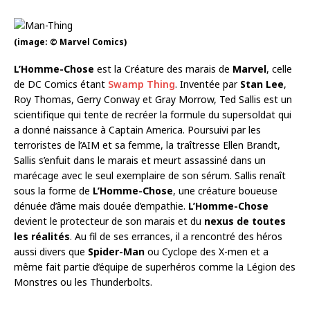
(image: © Marvel Comics)
L’Homme-Chose
est la Créature des marais de
Marvel
, celle
de DC Comics étant
Swamp Thing
. Inventée par
Stan Lee
,
Roy Thomas, Gerry Conway et Gray Morrow, Ted Sallis est un
scientifique qui tente de recréer la formule du supersoldat qui
a donné naissance à Captain America. Poursuivi par les
terroristes de l’AIM et sa femme, la traîtresse Ellen Brandt,
Sallis s’enfuit dans le marais et meurt assassiné dans un
marécage avec le seul exemplaire de son sérum. Sallis renaît
sous la forme de
L’Homme-Chose
, une créature boueuse
dénuée d’âme mais douée d’empathie.
L’Homme-Chose
devient le protecteur de son marais et du
nexus de toutes
les réalités
. Au fil de ses errances, il a rencontré des héros
aussi divers que
Spider-Man
ou Cyclope des X-men et a
même fait partie d’équipe de superhéros comme la Légion des
Monstres ou les Thunderbolts.