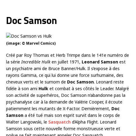
Doc Samson
(image: © Marvel Comics)
Créé par Roy Thomas et Herb Trimpe dans le 141e numéro de
la série
Incredible Hulk
en juillet 1971,
Leonard Samson
est
un psychiatre ami de Bruce Banner/Hulk. Il s’expose à des
rayons Gamma, ce qui lui donne une force surhumaine, des
cheveux verts et le surnom de
Doc Samson
. Leonard reste
fidèle à son ami
Hulk
et combat à ses côtés le Leader. Malgré
son activité de superhéros, Doc Samson n’abandonne pas la
psychanalyse car à la demande de Valérie Cooper, il écoute
patiemment les mutants de X-Factor. Dernièrement,
Doc
Samson
a été tué mais son esprit survit dans le corps de
Walter Langowski, le
Sasquatch
d’Alpha Flight. Leonard
Samson sous cette nouvelle forme monstrueuse verte et
poilue se fait maintenant appeler Doc Sasquatch.