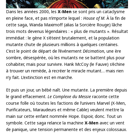
Dans les années 2000, les
X-Men
se sont pris un cataclysme
en pleine face, et pas n’importe lequel :
House of M
. À la fin de
cette saga, Wanda Maximoff (alias la Sorcière Rouge) lâche
trois mots devenus légendaires : « plus de mutants ». Résultat
immédiat : le gène X s’éteint brutalement, et la population
mutante chute de plusieurs millions à quelques centaines.
C’est le point de départ de l’événement
Décimation
, une ère
sombre, désespérée, où les mutants ne se battent plus pour
cohabiter, mais pour survivre. Hank McCoy (le Fauve) s’échine
à trouver un remède, à recréer le miracle mutant… mais rien
n’y fait. L’extinction est en marche.
Et puis un jour, un bébé naît. Une mutante. La première depuis
le grand effacement.
Le Complexe du Messie
raconte cette
course folle où toutes les factions de l’univers Marvel (X-Men,
Purificateurs, Maraudeurs et même Cable) veulent mettre la
main sur cette enfant nommée Hope. Espoir, donc. Tout un
symbole. Cette saga relance la machine
X-Men
avec un vent
de panique, une tension permanente et des enjeux colossaux.