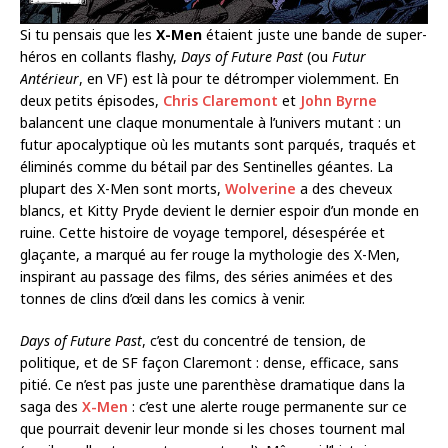
Si tu pensais que les
X-Men
étaient juste une bande de super-
héros en collants flashy,
Days of Future Past
(ou
Futur
Antérieur
, en VF) est là pour te détromper violemment. En
deux petits épisodes,
Chris Claremont
et
John Byrne
balancent une claque monumentale à l’univers mutant : un
futur apocalyptique où les mutants sont parqués, traqués et
éliminés comme du bétail par des Sentinelles géantes. La
plupart des X-Men sont morts,
Wolverine
a des cheveux
blancs, et Kitty Pryde devient le dernier espoir d’un monde en
ruine. Cette histoire de voyage temporel, désespérée et
glaçante, a marqué au fer rouge la mythologie des X-Men,
inspirant au passage des films, des séries animées et des
tonnes de clins d’œil dans les comics à venir.
Days of Future Past
, c’est du concentré de tension, de
politique, et de SF façon Claremont : dense, efficace, sans
pitié. Ce n’est pas juste une parenthèse dramatique dans la
saga des
X-Men
: c’est une alerte rouge permanente sur ce
que pourrait devenir leur monde si les choses tournent mal