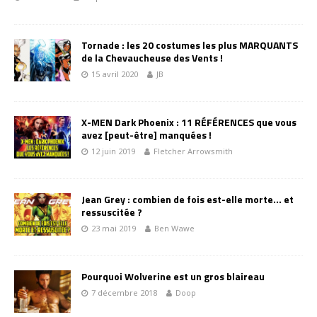
Tornade : les 20 costumes les plus MARQUANTS
de la Chevaucheuse des Vents !
15 avril 2020
JB
X-MEN Dark Phoenix : 11 RÉFÉRENCES que vous
avez [peut-être] manquées !
12 juin 2019
Fletcher Arrowsmith
Jean Grey : combien de fois est-elle morte… et
ressuscitée ?
23 mai 2019
Ben Wawe
Pourquoi Wolverine est un gros blaireau
7 décembre 2018
Doop