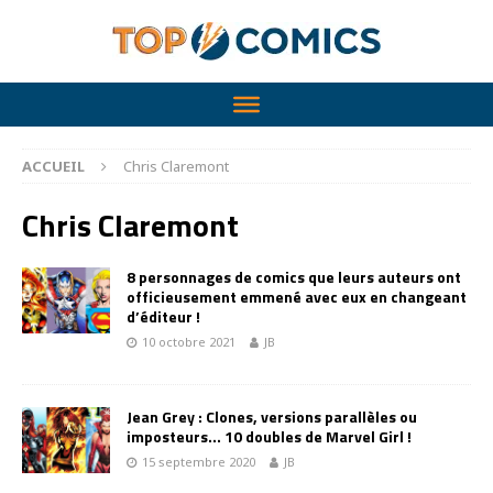
ACCUEIL
Chris Claremont
Chris Claremont
8 personnages de comics que leurs auteurs ont
officieusement emmené avec eux en changeant
d’éditeur !
10 octobre 2021
JB
Jean Grey : Clones, versions parallèles ou
imposteurs… 10 doubles de Marvel Girl !
15 septembre 2020
JB