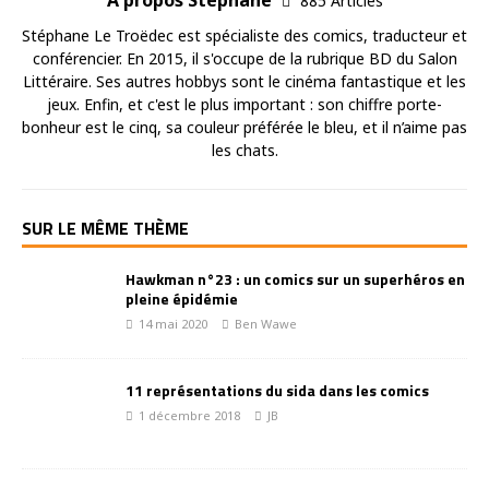
A propos Stéphane
885 Articles
Stéphane Le Troëdec est spécialiste des comics, traducteur et
conférencier. En 2015, il s'occupe de la rubrique BD du Salon
Littéraire. Ses autres hobbys sont le cinéma fantastique et les
jeux. Enfin, et c'est le plus important : son chiffre porte-
bonheur est le cinq, sa couleur préférée le bleu, et il n’aime pas
les chats.
SUR LE MÊME THÈME
Hawkman n°23 : un comics sur un superhéros en
pleine épidémie
14 mai 2020
Ben Wawe
11 représentations du sida dans les comics
1 décembre 2018
JB