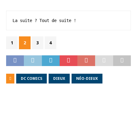
La suite ? Tout de suite !
1
2
3
4
DC COMICS
DIEUX
NÉO-DIEUX