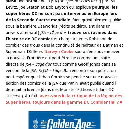
plaisir une histoire de la JSA (
DC Special Series n°19
) par Paul
Levitz, Joe Staton et Bob Layton qui explique
pourquoi les
super héros DC ne sont pas intervenus en Europe lors
de la Seconde Guerre mondiale
. Bien qu’initialement publié
sous la bannière Elseworlds (récits se déroulant dans un
univers alternatif)
JSA – L’Âge d’or
trouve ses racines dans
l’histoire de DC comics
et charge à James Robinson de
combler des trous dans la continuité de l’éditeur de Batman et
Superman. D’ailleurs
Darwyn Cooke
saura s’en souvenir avec
la nouvelle Frontière qui peut être lue comme une suite
directe de
JSA – L’âge d’or
tout comme Geoff Johns dans sa
version de la JSA. Si
JSA – L’âge d’or
rencontre son public, on
peut espérer que Urban Comics se penche sur une nouvelle
édition des comics de la JSA que Panini avait publié quand il
détenait la licence (dans des Monster Editions et dans DC
Universe). Au fait,
avez-vous lu la critique de La légion des
Super héros, toujours dans la gamme DC Confidential ? ■