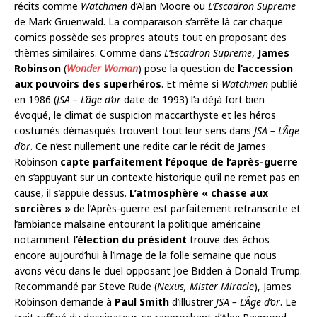
récits comme
Watchmen
d’Alan Moore ou
L’Escadron Supreme
de Mark Gruenwald. La comparaison s’arrête là car chaque
comics possède ses propres atouts tout en proposant des
thèmes similaires. Comme dans
L’Escadron Supreme
,
James
Robinson
(
Wonder Woman
) pose la question de
l’accession
aux pouvoirs des superhéros
. Et même si
Watchmen
publié
en 1986 (
JSA – L’âge d’or
date de 1993) l’a déjà fort bien
évoqué, le climat de suspicion maccarthyste et les héros
costumés démasqués trouvent tout leur sens dans
JSA – L’Âge
d’or
. Ce n’est nullement une redite car le récit de James
Robinson
capte parfaitement l’époque de l’après-guerre
en s’appuyant sur un contexte historique qu’il ne remet pas en
cause, il s’appuie dessus.
L’atmosphère « chasse aux
sorcières »
de l’Après-guerre est parfaitement retranscrite et
l’ambiance malsaine entourant la politique américaine
notamment
l’élection du président
trouve des échos
encore aujourd’hui à l’image de la folle semaine que nous
avons vécu dans le duel opposant Joe Bidden à Donald Trump.
Recommandé par Steve Rude (
Nexus, Mister Miracle
), James
Robinson demande à
Paul Smith
d’illustrer
JSA – L’Âge d’or
. Le