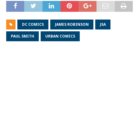
DC COMICS
JAMES ROBINSON
JSA
PAUL SMITH
URBAN COMICS