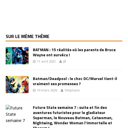
SUR LE MÊME THÈME
BATMAN : 15 réalités où les parents de Bruce
Wayne ont survécu !
11 avril 2021
JB
Batman/Deadpool : le choc DC/Marvel tient-il
vraiment ses promesses ?
19 mars 2026
Stéphane
Future State semaine 7 : suite et fin des
aventures futuristes pour le gladiateur
Superman, le Nouveau Batman, Catwoman,
Nightwing, Wonder Woman l’Immortelle et
Shazam !