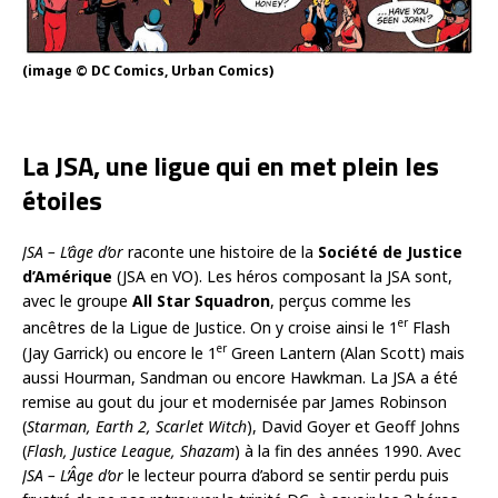
(image © DC Comics, Urban Comics)
La JSA, une ligue qui en met plein les
étoiles
JSA – L’âge d’or
raconte une histoire de la
Société de Justice
d’Amérique
(JSA en VO). Les héros composant la JSA sont,
avec le groupe
All Star Squadron
, perçus comme les
er
ancêtres de la Ligue de Justice. On y croise ainsi le 1
Flash
er
(Jay Garrick) ou encore le 1
Green Lantern (Alan Scott) mais
aussi Hourman, Sandman ou encore Hawkman. La JSA a été
remise au gout du jour et modernisée par James Robinson
(
Starman, Earth 2, Scarlet Witch
), David Goyer et Geoff Johns
(
Flash, Justice League, Shazam
) à la fin des années 1990. Avec
JSA – L’Âge d’or
le lecteur pourra d’abord se sentir perdu puis