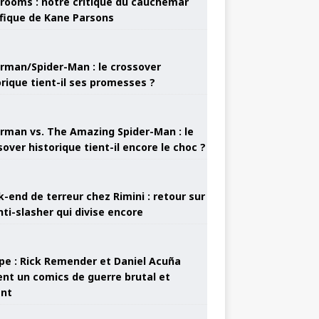
rooms : notre critique du cauchemar
ifique de Kane Parsons
rman/Spider-Man : le crossover
orique tient-il ses promesses ?
rman vs. The Amazing Spider-Man : le
sover historique tient-il encore le choc ?
-end de terreur chez Rimini : retour sur
nti-slasher qui divise encore
pe : Rick Remender et Daniel Acuña
ent un comics de guerre brutal et
ant