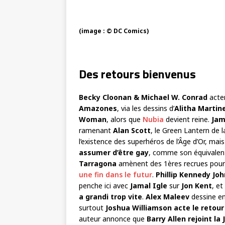
(image : © DC Comics)
Des retours bienvenus
Becky Cloonan & Michael W. Conrad
acten
Amazones
, via les dessins d’
Alitha Martin
Woman
, alors que
Nubia
devient reine.
Jam
ramenant
Alan Scott
, le Green Lantern de 
l’existence des superhéros de l’Âge d’Or, mai
assumer d’être gay
, comme son équivalent
Tarragona
amènent des 1ères recrues pou
une fin dans le futur
.
Phillip Kennedy Jo
penche ici avec
Jamal Igle
sur
Jon Kent
, et
a
grandi trop vite
.
Alex Maleev
dessine e
surtout
Joshua Williamson
acte le retou
auteur annonce que
Barry Allen rejoint l