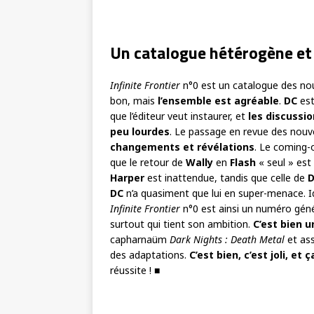
Un catalogue hétérogène et 
Infinite Frontier
n°0 est un catalogue des nou
bon, mais
l’ensemble est agréable
.
DC
est
que l’éditeur veut instaurer, et
les discussi
peu lourdes
. Le passage en revue des nouve
changements et révélations
. Le coming-o
que le retour de
Wally
en
Flash
« seul » est 
Harper
est inattendue, tandis que celle de
D
DC
n’a quasiment que lui en super-menace.
Infinite Frontier
n°0 est ainsi un numéro géné
surtout qui tient son ambition.
C’est bien 
capharnaüm
Dark Nights : Death Metal
et ass
des adaptations.
C’est bien, c’est joli, et 
réussite !
■