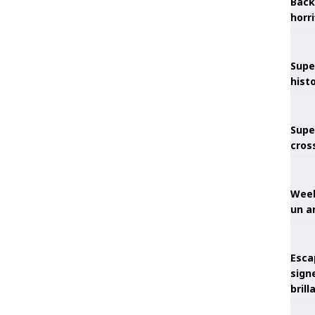
Back
horr
Supe
hist
Supe
cros
Week
un a
Esca
sign
brill