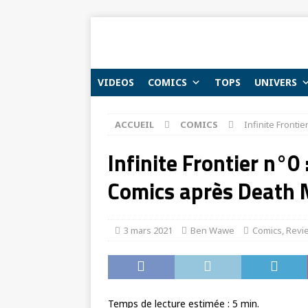
VIDEOS
COMICS
TOPS
UNIVERS
ACCUEIL
COMICS
Infinite Fronti
Infinite Frontier n°0 
Comics après Death 
3 mars 2021
Ben Wawe
Comics
,
Revi
Temps de lecture estimée :
5
min.