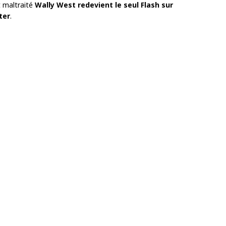
t maltraité
Wally West redevient le seul Flash sur
ter
.