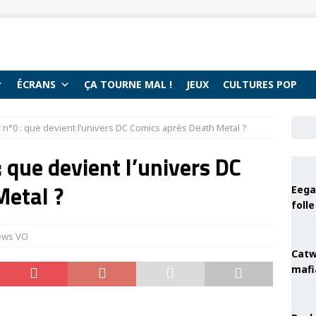
ÉCRANS
ÇA TOURNE MAL !
JEUX
CULTURES POP
er n°0 : que devient l’univers DC Comics après Death Metal ?
: que devient l’univers DC
Metal ?
Eega 
foll
ews VO
Catw
mafi