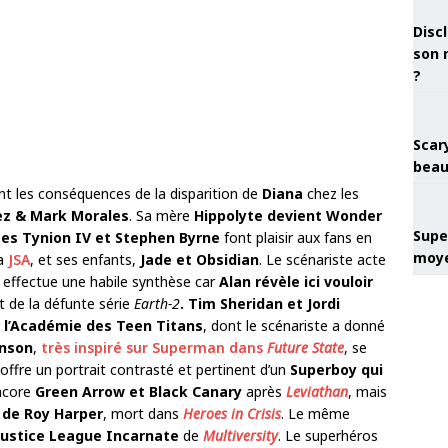
Discl
son 
?
Scary
beau
t les conséquences de la disparition de
Diana
chez les
ez & Mark Morales
. Sa mère
Hipp
olyte devient Wonder
Super
es Tynion IV et Stephen Byrne
font plaisir aux fans en
moye
la
JSA
, et ses enfants,
Jade et Obsidian
. Le scénariste acte
s effectue une habile synthèse car
Alan révèle ici vouloir
 de la défunte série
Earth-2
. Tim Sheridan et Jordi
r
l’Académie des Teen Titans
, dont le scénariste a donné
hnson
,
très inspiré sur Superman dans
Future State
, se
 offre un portrait contrasté et pertinent d’un
Superboy qui
ncore
Green Arrow et Black Canary
après
Leviathan
, mais
r de Roy Harper
, mort dans
Heroes in Crisis
. Le même
a Justice League Incarnate
de
Multiversity
. Le superhéros