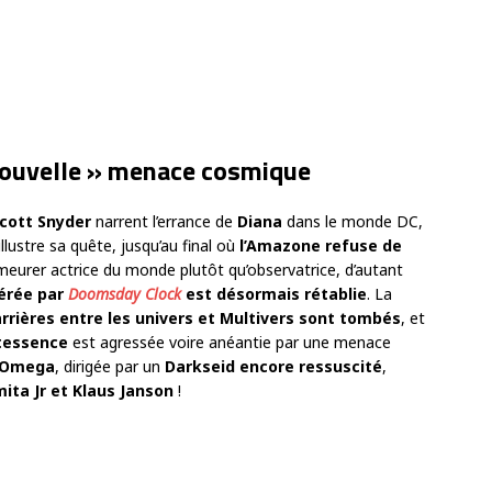
 nouvelle » menace cosmique
Scott Snyder
narrent l’errance de
Diana
dans le monde DC,
illustre sa quête, jusqu’au final où
l’Amazone refuse de
emeurer actrice du monde plutôt qu’observatrice, d’autant
térée par
Doomsday Clock
est désormais rétablie
. La
rrières entre les univers et Multivers sont tombés
, et
tessence
est agressée voire anéantie par une menace
e Omega
, dirigée par un
Darkseid encore ressuscité
,
ita Jr et Klaus Janson
!