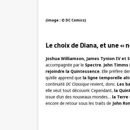
(image : © DC Comics)
Le choix de Diana, et une «
Joshua Williamson, James Tynion IV et 
accompagnée par le
Spectre
.
John Timms
rejoindre la Quintessence
. Elle préfère d
qu’elle apprend que
la ligne temporelle al
continuité
DC Classique
revient, donc.
Les ba
elle veut tout découvrir. Cependant,
la Quin
issue d’un des nouveaux mondes…
la Terr
encore de retour sous les traits de
John Rom