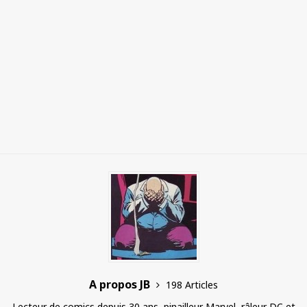
A propos JB
198 Articles
Lecteur de comics depuis 30 ans, pinailleur Marvel, râleur DC et