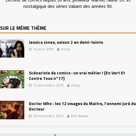
nostalgique des séries Valiant des années 90.
SUR LE MÊME THÈME
Jessica Jones, saison 2 en demi-teinte
16 avril 2018
Doop
Scénariste de comics : un vrai métier ! [En Vert Et
Contre Tous n°17]
12 décembre 2018
Doop
Doctor Who : les 12 visages du Maitre, l’ennemi juré du
Docteur
23 novembre 2019
Ben Wawe