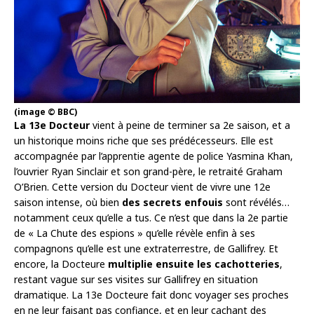
(image © BBC)
La 13e Docteur
vient à peine de terminer sa 2e saison, et a
un historique moins riche que ses prédécesseurs. Elle est
accompagnée par l’apprentie agente de police Yasmina Khan,
l’ouvrier Ryan Sinclair et son grand-père, le retraité Graham
O’Brien. Cette version du Docteur vient de vivre une 12e
saison intense, où bien
des secrets enfouis
sont révélés…
notamment ceux qu’elle a tus. Ce n’est que dans la 2e partie
de « La Chute des espions » qu’elle révèle enfin à ses
compagnons qu’elle est une extraterrestre, de Gallifrey. Et
encore, la Docteure
multiplie ensuite les cachotteries
,
restant vague sur ses visites sur Gallifrey en situation
dramatique. La 13e Docteure fait donc voyager ses proches
en ne leur faisant pas confiance, et en leur cachant des