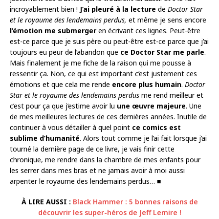
incroyablement bien !
J’ai pleuré à la lecture
de
Doctor Star
et le royaume des lendemains perdus,
et même je sens encore
l’émotion me submerger
en écrivant ces lignes. Peut-être
est-ce parce que je suis père ou peut-être est-ce parce que j’ai
toujours eu peur de l’abandon que
ce Doctor Star me parle
.
Mais finalement je me fiche de la raison qui me pousse à
ressentir ça. Non, ce qui est important c’est justement ces
émotions et que cela me rende
encore plus humain
.
Doctor
Star et le royaume des lendemains perdus
me rend meilleur et
c’est pour ça que j’estime avoir lu
une œuvre majeure
. Une
de mes meilleures lectures de ces dernières années. Inutile de
continuer à vous détailler à quel point
ce comics est
sublime
d’humanité
. Alors tout comme je l’ai fait lorsque j’ai
tourné la dernière page de ce livre, je vais finir cette
chronique, me rendre dans la chambre de mes enfants pour
les serrer dans mes bras et ne jamais avoir à moi aussi
arpenter le royaume des lendemains perdus… ■
À LIRE AUSSI :
Black Hammer : 5 bonnes raisons de
découvrir les super-héros de Jeff Lemire !