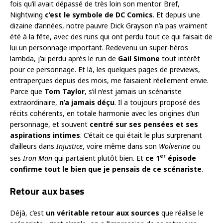
fois qu’il avait dépassé de très loin son mentor. Bref,
Nightwing
c’est le symbole de DC Comics
. Et depuis une
dizaine d’années, notre pauvre Dick Grayson n’a pas vraiment
été à la fête, avec des runs qui ont perdu tout ce qui faisait de
lui un personnage important. Redevenu un super-héros
lambda, j’ai perdu après le run de
Gail Simone
tout intérêt
pour ce personnage. Et là, les quelques pages de previews,
entraperçues depuis des mois, me faisaient réellement envie.
Parce que
Tom Taylor
, s’il n’est jamais un scénariste
extraordinaire,
n’a jamais déçu
. Il a toujours proposé des
récits cohérents, en totale harmonie avec les origines d’un
personnage, et souvent
centré sur ses pensées et ses
aspirations intimes
. C’était ce qui était le plus surprenant
d’ailleurs dans
Injustice
, voire même dans son
Wolverine
ou
er
ses
Iron Man
qui partaient plutôt bien. Et
ce 1
épisode
confirme tout le bien que je pensais de ce scénariste
.
Retour aux bases
Déjà, c’est
un véritable retour aux sources
que réalise le