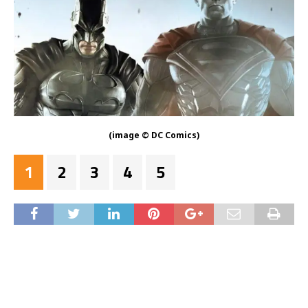
(image © DC Comics)
1
2
3
4
5