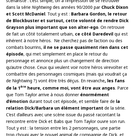
scénariste : c’est simple, on a l’impression de se retrouver
dans la série
Nightwing
des années 90/2000 par
Chuck Dixon
et Scott McDaniel
. Tout y est :
Barbara Gordon, le retour
de Blockbuster et surtout, cette volonté de rendre Dick
Grayson plus important que son alter-ego
. On retrouve
de fait un côté totalement urbain,
ce côté Daredevil
qui est
inhérent à notre héros. Ne cherchez pas de l’action ou des
combats bourrins,
il ne se passe quasiment rien dans cet
épisode
, qui met simplement en place le retour du
personnage et annonce plus un changement de direction
qu’autre chose. Ceux qui veulent voir notre héros virevolter et
combattre des personnages cosmiques (mais qui voudrait ça
de Nightwing ?) vont être très déçus. En revanche
, les fans
ère
de la 1
heure, comme moi, vont être aux anges
. Parce
que Tom Taylor arrive à nous donner
énormément
d’émotion
durant tout cet épisode, et semble faire de
la
relation Dick/Barbara un élément important
de la série.
C’est d’ailleurs avec une scène issue du passé racontant la
rencontre entre Dick et Babs que Tom Taylor ouvre son run.
Tout y est : la tension entre les 2 personnages, une partie
trop choupi avec le nouvel animal de compagnie de Dick, et