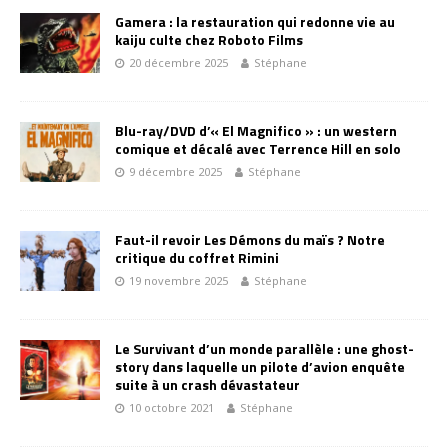
Gamera : la restauration qui redonne vie au
kaiju culte chez Roboto Films
20 décembre 2025
Stéphane
Blu-ray/DVD d’« El Magnifico » : un western
comique et décalé avec Terrence Hill en solo
9 décembre 2025
Stéphane
Faut-il revoir Les Démons du maïs ? Notre
critique du coffret Rimini
19 novembre 2025
Stéphane
Le Survivant d’un monde parallèle : une ghost-
story dans laquelle un pilote d’avion enquête
suite à un crash dévastateur
10 octobre 2021
Stéphane