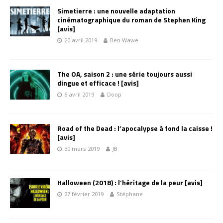
Simetierre : une nouvelle adaptation
cinématographique du roman de Stephen King
[avis]
20 avril 2019
Ben Wawe
The OA, saison 2 : une série toujours aussi
dingue et efficace ! [avis]
6 avril 2019
Doop
Road of the Dead : l’apocalypse à fond la caisse !
[avis]
30 mars 2019
JB
Halloween (2018) : l’héritage de la peur [avis]
27 février 2019
Stéphane