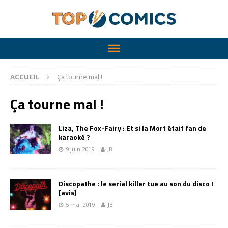
ACCUEIL
Ça tourne mal !
Ça tourne mal !
Liza, The Fox-Fairy : Et si la Mort était fan de
karaoké ?
9 juin 2019
JB
Discopathe : le serial killer tue au son du disco !
[avis]
5 mai 2019
JB