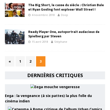
The Big Short, le casse du siècle : Christian Bale
et Ryan Gosling font exploser Wall Street !
4 novembre 2018
Doop
Ready Player One, autoportrait audacieux de
Spielberg par Steven
15 avril 2018
Stéphane
«
1
2
3
DERNIÈRES CRITIQUES
Eega : la vengeance (à six pattes) la plus folle du
cinéma indien