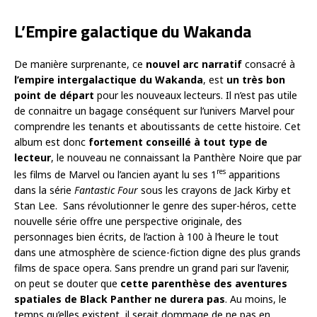
L’Empire galactique du Wakanda
De manière surprenante, ce
nouvel arc narratif
consacré à
l’empire intergalactique du Wakanda
, est
un très bon
point de départ
pour les nouveaux lecteurs. Il n’est pas utile
de connaitre un bagage conséquent sur l’univers Marvel pour
comprendre les tenants et aboutissants de cette histoire. Cet
album est donc
fortement conseillé à tout type de
lecteur
, le nouveau ne connaissant la Panthère Noire que par
res
les films de Marvel ou l’ancien ayant lu ses 1
apparitions
dans la série
Fantastic Four
sous les crayons de Jack Kirby et
Stan Lee. Sans révolutionner le genre des super-héros, cette
nouvelle série offre une perspective originale, des
personnages bien écrits, de l’action à 100 à l’heure le tout
dans une atmosphère de science-fiction digne des plus grands
films de space opera. Sans prendre un grand pari sur l’avenir,
on peut se douter que
cette parenthèse des aventures
spatiales de Black Panther ne durera pas
. Au moins, le
temps qu’elles existent, il serait dommage de ne pas en