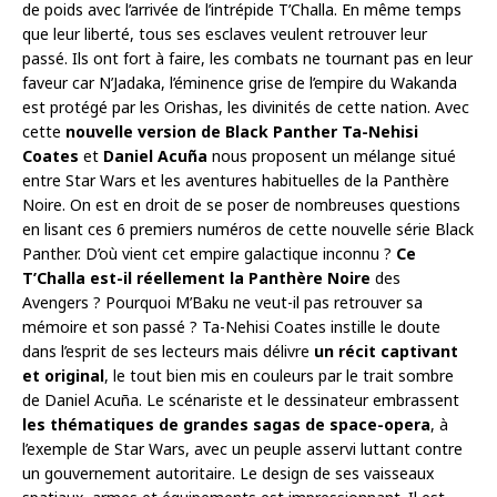
de poids avec l’arrivée de l’intrépide T’Challa. En même temps
que leur liberté, tous ses esclaves veulent retrouver leur
passé. Ils ont fort à faire, les combats ne tournant pas en leur
faveur car N’Jadaka, l’éminence grise de l’empire du Wakanda
est protégé par les Orishas, les divinités de cette nation. Avec
cette
nouvelle version de Black Panther
Ta-Nehisi
Coates
et
Daniel Acuña
nous proposent un mélange situé
entre Star Wars et les aventures habituelles de la Panthère
Noire. On est en droit de se poser de nombreuses questions
en lisant ces 6 premiers numéros de cette nouvelle série Black
Panther. D’où vient cet empire galactique inconnu ?
Ce
T’Challa est-il réellement la Panthère Noire
des
Avengers ? Pourquoi M’Baku ne veut-il pas retrouver sa
mémoire et son passé ? Ta-Nehisi Coates instille le doute
dans l’esprit de ses lecteurs mais délivre
un récit captivant
et original
, le tout bien mis en couleurs par le trait sombre
de Daniel Acuña. Le scénariste et le dessinateur embrassent
les thématiques de grandes sagas de space-opera
, à
l’exemple de Star Wars, avec un peuple asservi luttant contre
un gouvernement autoritaire. Le design de ses vaisseaux