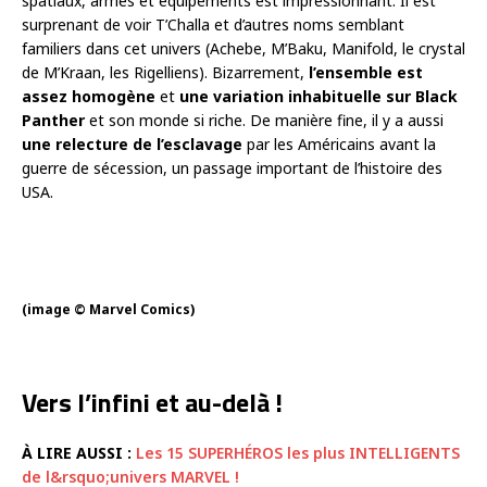
spatiaux, armes et équipements est impressionnant. Il est
surprenant de voir T’Challa et d’autres noms semblant
familiers dans cet univers (Achebe, M’Baku, Manifold, le crystal
de M’Kraan, les Rigelliens). Bizarrement,
l’ensemble est
assez homogène
et
une variation inhabituelle sur Black
Panther
et son monde si riche. De manière fine, il y a aussi
une relecture de l’esclavage
par les Américains avant la
guerre de sécession, un passage important de l’histoire des
USA.
(image © Marvel Comics)
Vers l’infini et au-delà !
À LIRE AUSSI :
Les 15 SUPERHÉROS les plus INTELLIGENTS
de l&rsquo;univers MARVEL !