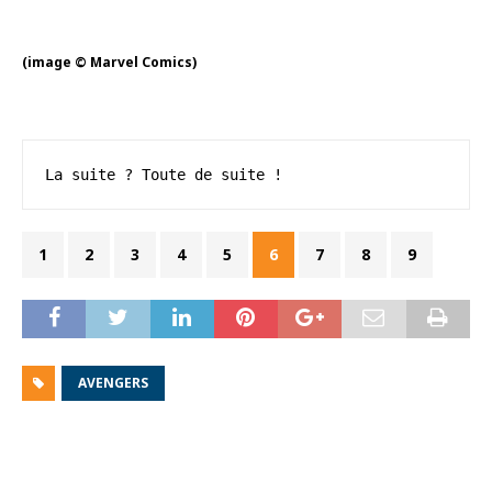
(image © Marvel Comics)
La suite ? Toute de suite !
1
2
3
4
5
6
7
8
9
AVENGERS