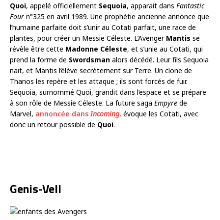
Quoi
, appelé officiellement
Sequoia
, apparait dans
Fantastic
Four
n°325 en avril 1989. Une prophétie ancienne annonce que
l’humaine parfaite doit s’unir au Cotati parfait, une race de
plantes, pour créer un Messie Céleste. L’Avenger
Mantis
se
révèle être cette
Madonne Céleste
, et s’unie au Cotati, qui
prend la forme de
Swordsman
alors décédé. Leur fils Sequoia
nait, et Mantis l’élève secrètement sur Terre. Un clone de
Thanos les repère et les attaque ; ils sont forcés de fuir.
Sequoia, surnommé Quoi, grandit dans l’espace et se prépare
à son rôle de Messie Céleste. La future saga
Empyre
de
Marvel,
annoncée dans
Incoming
, évoque les Cotati, avec
donc un retour possible de
Quoi
.
Genis-Vell