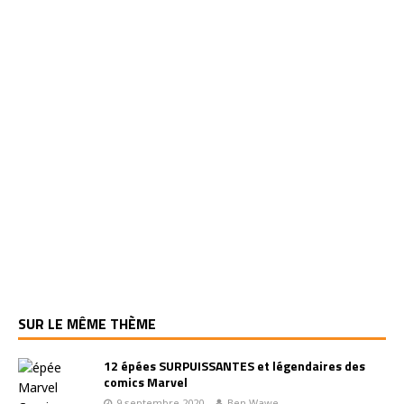
SUR LE MÊME THÈME
12 épées SURPUISSANTES et légendaires des
comics Marvel
9 septembre 2020
Ben Wawe