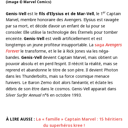
(image © Marvel Comics)
er
Genis-Vell
est le
fils d’Elysius et de Mar-Vell
, le 1
Captain
Marvel, membre honoraire des Avengers. Elysius est ravagée
par sa mort, et décide d’avoir un enfant de lui pour se
consoler. Elle utilise la technologie des Éternels pour tomber
enceinte.
Genis-Vell
est vieilli artificiellement et est
longtemps un jeune profiteur insupportable. La
saga
Avengers
Forever
le transforme, et le lie à Rick Jones via les néga-
bandes.
Genis-Vell
devient Captain Marvel, mais obtient un
pouvoir absolu et en perd l’esprit. Il réécrit la réalité, mais se
reprend et abandonne le titre de son père. Il devient Photon
dans les Thunderbolts, mais sa force cosmique menace
l’univers. Le Baron Zemo doit alors l’anéantir, et éclate les
débris de son être dans le cosmos. Genis-Vell apparait dans
Silver Surfer Annual
n°6 en octobre 1993.
À LIRE AUSSI :
La « famille » Captain Marvel : 15 héritiers
du superhéros kree !