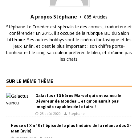
A propos Stéphane
885 Articles
Stéphane Le Troëdec est spécialiste des comics, traducteur et
conférencier. En 2015, il s'occupe de la rubrique BD du Salon
Littéraire. Ses autres hobbys sont le cinéma fantastique et les
jeux. Enfin, et c'est le plus important : son chiffre porte-
bonheur est le cinq, sa couleur préférée le bleu, et il n’aime pas
les chats.
SUR LE MÊME THÈME
Galactus : 10 héros Marvel qui ont vaincu le
Dévoreur de Mondes… et qu’on aurait pas
imaginés capables de le faire !
25 août 2020
Stéphane
House of X n°3 : l’épisode le plus linéaire de la relance des X-
Men [avis]
29 août 2019
Doop