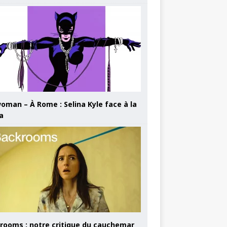
oman – À Rome : Selina Kyle face à la
a
rooms : notre critique du cauchemar