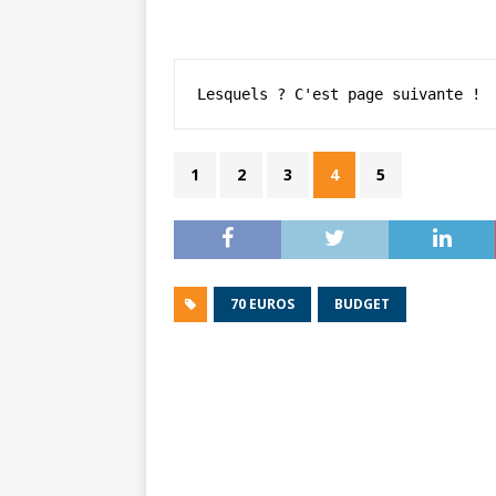
Lesquels ? C'est page suivante !
1
2
3
4
5
70 EUROS
BUDGET