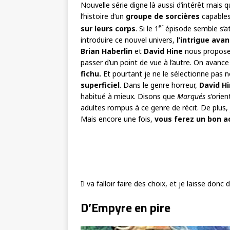
Nouvelle série digne là aussi d’intérêt mais q
l’histoire d’un
groupe de sorcières
capables
er
sur leurs corps
. Si le 1
épisode semble s’at
introduire ce nouvel univers,
l’intrigue avan
Brian Haberlin
et
David Hine
nous proposent
passer d’un point de vue à l’autre. On avanc
fichu.
Et pourtant je ne le sélectionne pas non
superficiel
. Dans le genre horreur,
David H
habitué à mieux. Disons que
Marqués
s’orien
adultes rompus à ce genre de récit. De plus,
Mais encore une fois,
vous ferez un bon a
Il va falloir faire des choix, et je laisse do
D’Empyre en pire