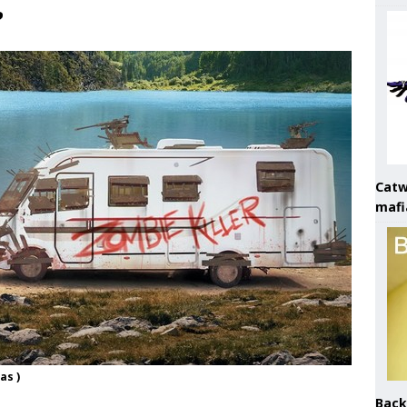
?
Catw
mafi
as )
Back