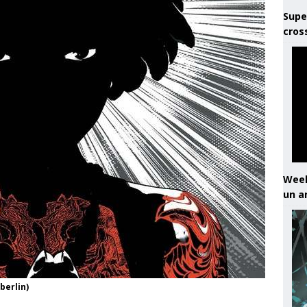
Supe
cros
Week
un a
berlin)