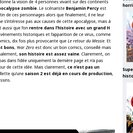
 donne la vision de 4 personnes vivant sur des continents
horr
pocalypse zombie
. Le scénariste
Benjamin Percy
est
tin de ces personnages alors que finalement, il ne leur
ne s’intéresse pas aux causes de cette apocalypse, mais à
t aussi que l’on
rentre dans l’histoire avec un grand H
 évènements historiques et l’apparition de ce virus, comme
omics, dix fois plus provocante que
Le retour du Messie
. Et
t bons
,
Year Zero
est donc un bon comics, conseillé mais
inalement,
son histoire est assez vaine
. Clairement, on
as dans l’idée uniquement la dernière page et n’a pas
utour de cette idée. Mais clairement,
ce n’est pas un
Supe
illette qu’une
saison 2 est déjà en cours de production
,
hist
ssins.