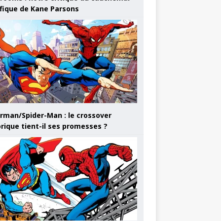
ifique de Kane Parsons
rman/Spider-Man : le crossover
orique tient-il ses promesses ?