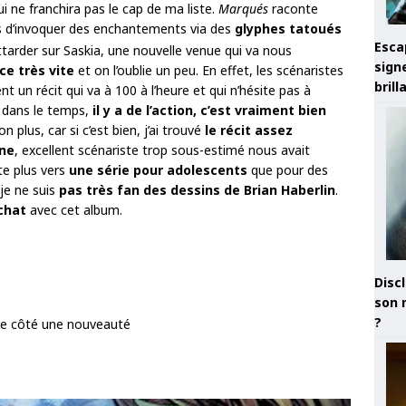
ui ne franchira pas le cap de ma liste.
Marqués
raconte
 d’invoquer des enchantements via des
glyphes tatoués
Esca
tarder sur Saskia, une nouvelle venue qui va nous
sign
ce très vite
et on l’oublie un peu. En effet, les scénaristes
brill
 un récit qui va à 100 à l’heure et qui n’hésite pas à
e dans le temps,
il y a de l’action, c’est vraiment bien
 plus, car si c’est bien, j’ai trouvé
le récit assez
ine
, excellent scénariste trop sous-estimé nous avait
te plus vers
une série pour adolescents
que pour des
 je ne suis
pas très fan des dessins de Brian Haberlin
.
chat
avec cet album.
Discl
son 
?
nc de côté une nouveauté