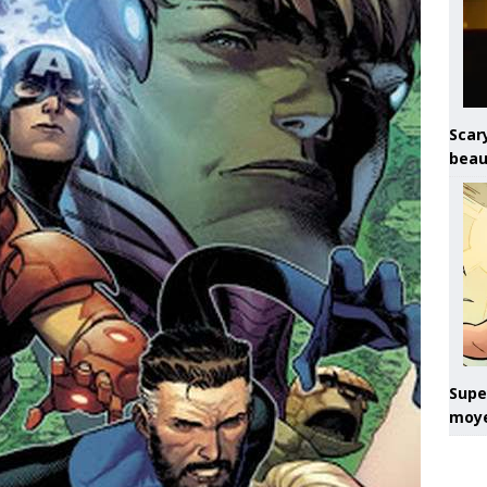
Scary
beau
Super
moye