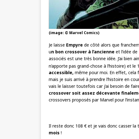
(image: © Marvel Comics)
Je laisse
Empyre
de côté alors que francheme
u
n bon crossover à l’ancienne
et l’idée de
associés est une très bonne idée. J’ai bien a
n’apporte pas grand-chose à l’histoire) et le 
accessible,
même pour moi. En effet, cela fa
mais je suis arrivé à prendre l’histoire en c
vais le laisser toutefois car j’ai besoin de f
crossover soit assez décevante finalem
crossovers proposés par Marvel pour l’instan
Il reste donc 108 € et je vais donc casser la
mois
!