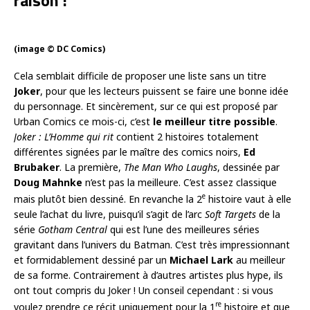
raison !
(image © DC Comics)
Cela semblait difficile de proposer une liste sans un titre
Joker
, pour que les lecteurs puissent se faire une bonne idée
du personnage. Et sincèrement, sur ce qui est proposé par
Urban Comics ce mois-ci, c’est
le meilleur titre possible
.
Joker : L’Homme qui rit
contient 2 histoires totalement
différentes signées par le maître des comics noirs,
Ed
Brubaker
. La première,
The Man Who Laughs
, dessinée par
Doug Mahnke
n’est pas la meilleure. C’est assez classique
e
mais plutôt bien dessiné. En revanche la 2
histoire vaut à elle
seule l’achat du livre, puisqu’il s’agit de l’arc
Soft Targets
de la
série
Gotham Central
qui est l’une des meilleures séries
gravitant dans l’univers du Batman. C’est très impressionnant
et formidablement dessiné par un
Michael Lark
au meilleur
de sa forme. Contrairement à d’autres artistes plus hype, ils
ont tout compris du Joker ! Un conseil cependant : si vous
re
voulez prendre ce récit uniquement pour la 1
histoire et que