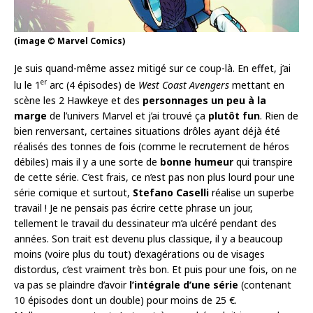
(image © Marvel Comics)
Je suis quand-même assez mitigé sur ce coup-là. En effet, j’ai
er
lu le 1
arc (4 épisodes) de
West Coast Avengers
mettant en
scène les 2 Hawkeye et des
personnages un peu à la
marge
de l’univers Marvel et j’ai trouvé ça
plutôt fun
. Rien de
bien renversant, certaines situations drôles ayant déjà été
réalisés des tonnes de fois (comme le recrutement de héros
débiles) mais il y a une sorte de
bonne humeur
qui transpire
de cette série. C’est frais, ce n’est pas non plus lourd pour une
série comique et surtout,
Stefano Caselli
réalise un superbe
travail ! Je ne pensais pas écrire cette phrase un jour,
tellement le travail du dessinateur m’a ulcéré pendant des
années. Son trait est devenu plus classique, il y a beaucoup
moins (voire plus du tout) d’exagérations ou de visages
distordus, c’est vraiment très bon. Et puis pour une fois, on ne
va pas se plaindre d’avoir
l’intégrale d’une série
(contenant
10 épisodes dont un double) pour moins de 25 €.