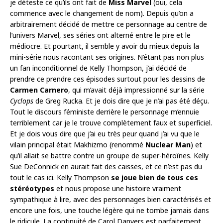
je déteste ce qu’ils ont fait de
Miss Marvel
(oui, cela
commence avec le changement de nom). Depuis qu’on a
arbitrairement décidé de mettre ce personnage au centre de
l’univers Marvel, ses séries ont alterné entre le pire et le
médiocre. Et pourtant, il semble y avoir du mieux depuis la
mini-série nous racontant ses origines. N’étant pas non plus
un fan inconditionnel de Kelly Thompson, j’ai décidé de
prendre ce prendre ces épisodes surtout pour les dessins de
Carmen Carnero
, qui m’avait déjà impressionné sur la série
Cyclops
de Greg Rucka. Et je dois dire que je n’ai pas été déçu.
Tout le discours féministe derrière le personnage m’ennuie
terriblement car je le trouve complètement faux et superficiel.
Et je dois vous dire que j’ai eu très peur quand j’ai vu que le
vilain principal était Makhizmo (renommé
Nuclear Man
) et
qu’il allait se battre contre un groupe de super-héroïnes. Kelly
Sue DeConnick en aurait fait des caisses, et ce n’est pas du
tout le cas ici. Kelly Thompson
se joue bien de tous ces
stéréotypes
et nous propose une histoire vraiment
sympathique à lire, avec des personnages bien caractérisés et
encore une fois, une touche légère qui ne tombe jamais dans
le ridicule. La continuité de Carol Danvers est parfaitement