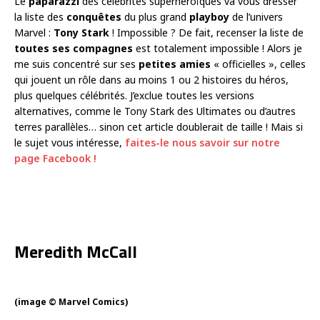
Le
paparazzi
des célébrités superhéroïques va vous dresser
la liste des
conquêtes
du plus grand
playboy
de l’univers
Marvel :
Tony Stark
! Impossible ? De fait, recenser la liste de
toutes ses compagnes
est totalement impossible ! Alors je
me suis concentré sur ses
petites amies
« officielles », celles
qui jouent un rôle dans au moins 1 ou 2 histoires du héros,
plus quelques célébrités. J’exclue toutes les versions
alternatives, comme le Tony Stark des Ultimates ou d’autres
terres parallèles… sinon cet article doublerait de taille ! Mais si
le sujet vous intéresse,
faites-le nous savoir sur notre
page Facebook !
Meredith McCall
(image © Marvel Comics)