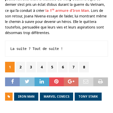
dernier s’est pris un éclat d’obus durant la guerre du Vietnam,
re
ce qui l’a conduit à créer
la 1
armure d’Iron Man
. Lors de
son retour, Joana Nivena essaye de l’aider, lui montrant même
le chemin à suivre pour devenir un héros. Elle le quittera
toutefois, persuadée que leurs vies et leurs aspirations sont
désormais trop différentes.
La suite ? Tout de suite !
1
2
3
4
5
6
7
8
IRON MAN
MARVEL COMICS
TONY STARK