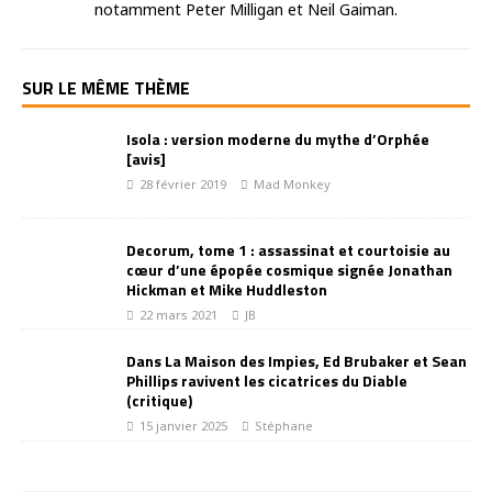
notamment Peter Milligan et Neil Gaiman.
SUR LE MÊME THÈME
Isola : version moderne du mythe d’Orphée
[avis]
28 février 2019
Mad Monkey
Decorum, tome 1 : assassinat et courtoisie au
cœur d’une épopée cosmique signée Jonathan
Hickman et Mike Huddleston
22 mars 2021
JB
Dans La Maison des Impies, Ed Brubaker et Sean
Phillips ravivent les cicatrices du Diable
(critique)
15 janvier 2025
Stéphane