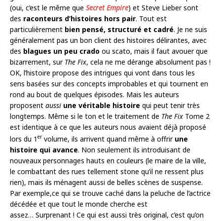
(oui, c’est le même que
Secret Empire
) et Steve Lieber sont
des
raconteurs d’histoires hors pair
. Tout est
particulièrement
bien pensé, structuré et cadré
. Je ne suis
généralement pas un bon client des histoires délirantes, avec
des
blagues un peu crado
ou scato, mais il faut avouer que
bizarrement, sur
The Fix
, cela ne me dérange absolument pas !
OK, l’histoire propose des intrigues qui vont dans tous les
sens basées sur des concepts improbables et qui tournent en
rond au bout de quelques épisodes. Mais les auteurs
proposent
aussi
une véritable histoire
qui peut tenir très
longtemps. Même si le ton et le traitement de
The Fix
Tome 2
est identique à ce que les auteurs nous avaient déjà proposé
er
lors du 1
volume, ils arrivent quand même à offrir
une
histoire qui avance
. Non seulement ils introduisant de
nouveaux personnages hauts en couleurs (le maire de la ville,
le combattant des rues tellement stone qu’il ne ressent plus
rien), mais ils ménagent aussi de belles scènes de suspense.
Par exemple,ce qui se trouve caché dans la peluche de l’actrice
décédée et que tout le monde cherche est
assez… Surprenant ! Ce qui est aussi très original, c’est qu’on