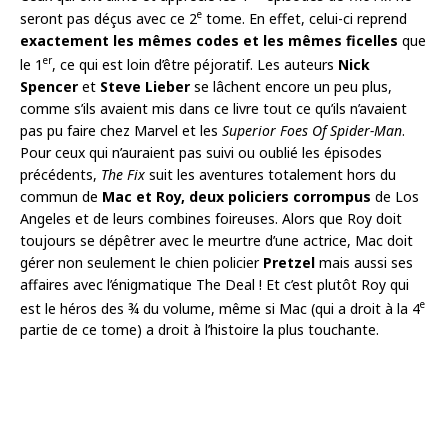
e
seront pas déçus avec ce 2
tome. En effet, celui-ci reprend
exactement les mêmes codes et les mêmes ficelles
que
er
le 1
, ce qui est loin d’être péjoratif. Les auteurs
Nick
Spencer
et
Steve Lieber
se lâchent encore un peu plus,
comme s’ils avaient mis dans ce livre tout ce qu’ils n’avaient
pas pu faire chez Marvel et les
Superior Foes Of Spider-Man
.
Pour ceux qui n’auraient pas suivi ou oublié les épisodes
précédents,
The Fix
suit les aventures totalement hors du
commun de
Mac et Roy, deux policiers corrompus
de Los
Angeles et de leurs combines foireuses. Alors que Roy doit
toujours se dépêtrer avec le meurtre d’une actrice, Mac doit
gérer non seulement le chien policier
Pretzel
mais aussi ses
affaires avec l’énigmatique The Deal ! Et c’est plutôt Roy qui
e
est le héros des ¾ du volume, même si Mac (qui a droit à la 4
partie de ce tome) a droit à l’histoire la plus touchante.