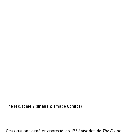
The FIx, tome 2 (image © Image Comics)
ers
Ceux qui ont aimé et apprécié les 1
épisodes de
The Fix
ne