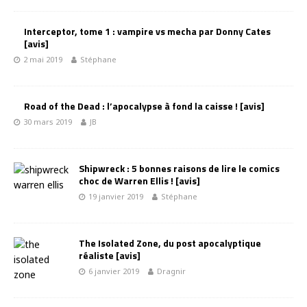
Interceptor, tome 1 : vampire vs mecha par Donny Cates
[avis]
2 mai 2019
Stéphane
Road of the Dead : l’apocalypse à fond la caisse ! [avis]
30 mars 2019
JB
Shipwreck : 5 bonnes raisons de lire le comics
choc de Warren Ellis ! [avis]
19 janvier 2019
Stéphane
The Isolated Zone, du post apocalyptique
réaliste [avis]
6 janvier 2019
Dragnir