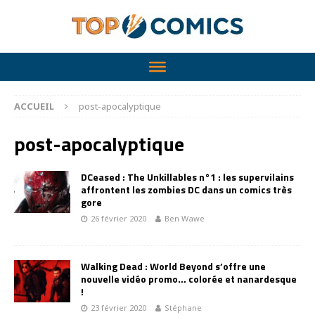
ACCUEIL
post-apocalyptique
post-apocalyptique
DCeased : The Unkillables n°1 : les supervilains
affrontent les zombies DC dans un comics très
gore
26 février 2020
Ben Wawe
Walking Dead : World Beyond s’offre une
nouvelle vidéo promo… colorée et nanardesque
!
23 février 2020
Stéphane