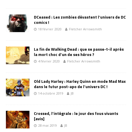
DCeased : Les zombies dévastent l’univers de DC
comics !
18 février 2020
Fletcher Arrowsmith
La fin de Walking Dead : que se passe-t-il après
la mort choc d’un de ses héros ?
4 février 2020
Fletcher Arrowsmith
Old Lady Harley : Harley Quinn en mode Mad Max
dans le futur post-apo de l’univers DC !
14 octobre 2019
JB
Crossed, l’intégrale : le jour des fous vivants
[avis]
28 mai 2019
JB