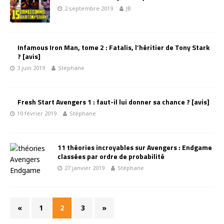
2 septembre 2019
JB
Infamous Iron Man, tome 2 : Fatalis, l’héritier de Tony Stark
? [avis]
3 juin 2019
Stéphane
Fresh Start Avengers 1 : faut-il lui donner sa chance ? [avis]
10 février 2019
Stéphane
11 théories incroyables sur Avengers : Endgame
classées par ordre de probabilité
27 janvier 2019
Stéphane
«
1
2
3
»