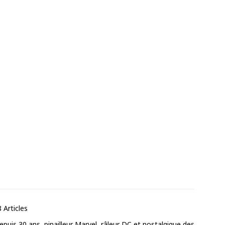
 Articles
puis 30 ans, pinailleur Marvel, râleur DC et nostalgique des