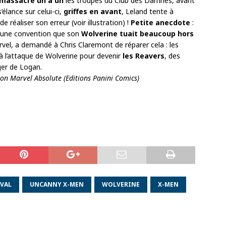
 massacre un à un
les troupes du Club des Damnés, avant
élance sur celui-ci,
griffes en avant
, Leland tente à
 réaliser son erreur (voir illustration) !
Petite anecdote
:
 d’une convention que son
Wolverine tuait beaucoup hors
rvel, a demandé à Chris Claremont de réparer cela : les
 l’attaque de Wolverine pour devenir
les Reavers
, des
ger de Logan.
tion Marvel Absolute (Editions Panini Comics)
RVAL
UNCANNY X-MEN
WOLVERINE
X-MEN