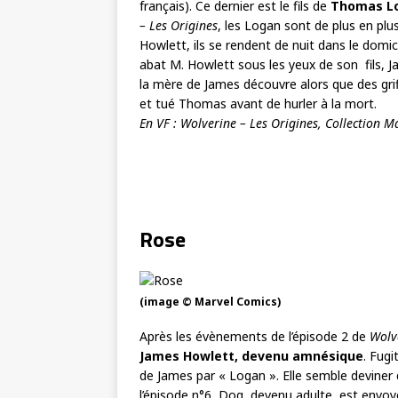
français). Ce dernier est le fils de
Thomas Log
– Les Origines
, les Logan sont de plus en plu
Howlett, ils se rendent de nuit dans le domic
abat M. Howlett sous les yeux de son fils, J
la mère de James découvre alors que des grif
et tué Thomas avant de hurler à la mort.
En VF : Wolverine – Les Origines, Collection M
Rose
(image © Marvel Comics)
Après les évènements de l’épisode 2 de
Wolv
James Howlett, devenu amnésique
. Fugi
de James par « Logan ». Elle semble deviner q
l’épisode n°6, Dog, devenu adulte, est envoyé