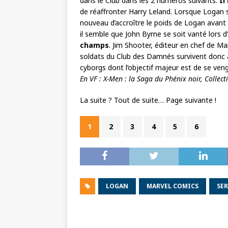
dans le Club dans les 2 numéros suivants.
Il
de réaffronter Harry Leland. Lorsque Logan s’
nouveau d’accroître le poids de Logan avant de
il semble que John Byrne se soit vanté lors
champs
. Jim Shooter, éditeur en chef de Ma
soldats du Club des Damnés survivent donc à
cyborgs dont l’objectif majeur est de se ven
En VF : X-Men : la Saga du Phénix noir, Collec
La suite ? Tout de suite… Page suivante !
1
2
3
4
5
6
LOGAN
MARVEL COMICS
SE