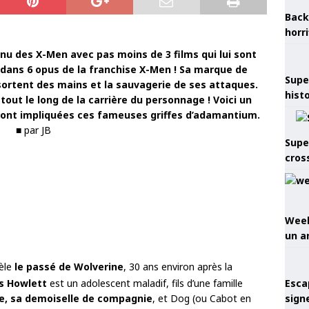
Back
horr
nnu des X-Men avec pas moins de 3 films qui lui sont
t dans 6 opus de la franchise X-Men ! Sa marque de
Supe
 sortent des mains et la sauvagerie de ses attaques.
hist
tout le long de la carrière du personnage ! Voici un
 ont impliquées ces fameuses griffes d’adamantium.
■ par JB
Supe
cros
Week
un a
èle
le passé de Wolverine
, 30 ans environ après la
s Howlett
est un adolescent maladif, fils d’une famille
Esca
e, sa demoiselle de compagnie
, et Dog (ou Cabot en
sign