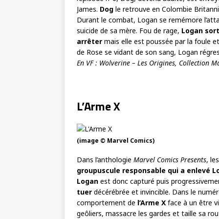
James.
Dog
le retrouve en Colombie Britanni
Durant le combat, Logan se remémore l’atta
suicide de sa mère. Fou de rage,
Logan sort
arrêter
mais elle est poussée par la foule et
de Rose se vidant de son sang, Logan régres
En VF : Wolverine – Les Origines, Collection M
L’Arme X
(image © Marvel Comics)
Dans l’anthologie
Marvel Comics Presents
, le
groupuscule responsable qui a enlevé L
Logan
est donc capturé puis progressivement
tuer
décérébrée et invincible. Dans le numéro
comportement de
l’Arme X
face à un être v
geôliers, massacre les gardes et taille sa rou