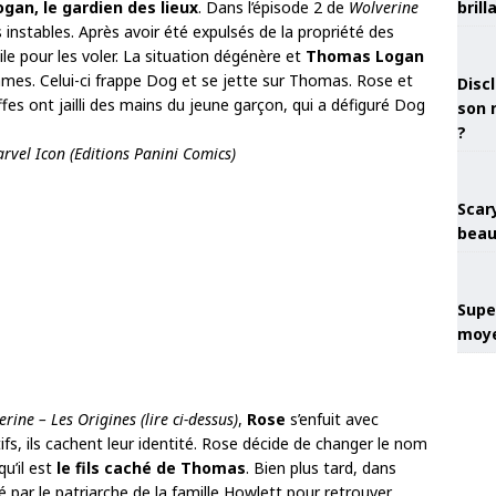
an, le gardien des lieux
. Dans l’épisode 2 de
Wolverine
brill
s instables. Après avoir été expulsés de la propriété des
ile pour les voler. La situation dégénère et
Thomas Logan
ames. Celui-ci frappe Dog et se jette sur Thomas. Rose et
Discl
fes ont jailli des mains du jeune garçon, qui a défiguré Dog
son 
?
arvel Icon (Editions Panini Comics)
Scary
beau
Super
moye
erine – Les Origines
(lire ci-dessus)
,
Rose
s’enfuit avec
tifs, ils cachent leur identité. Rose décide de changer le nom
u’il est
le fils caché de Thomas
. Bien plus tard, dans
 par le patriarche de la famille Howlett pour retrouver