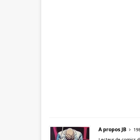
A propos JB
198
Lecteur de comics de