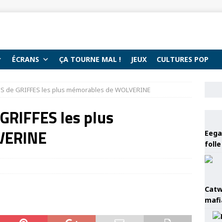
ÉCRANS
ÇA TOURNE MAL !
JEUX
CULTURES POP
PS de GRIFFES les plus mémorables de WOLVERINE
GRIFFES les plus
VERINE
Eega 
foll
Catw
mafi