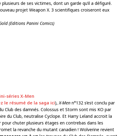
e plusieurs de ses victimes, dont un garde qu’il a défiguré.
nouveau projet Weapon X. 3 scientifiques croiseront eux
Gold (Editions Panini Comics)
ini-séries X-Men
z le résumé de la saga ici
),
X-Men
n°132 s’est conclu par
du Club des damnés. Colossus et Storm sont mis KO par
re du Club, neutralise Cyclope. Et Harry Leland accroit la
r pour chuter plusieurs étages en contrebas dans les
romet la revanche du mutant canadien ! Wolverine revient