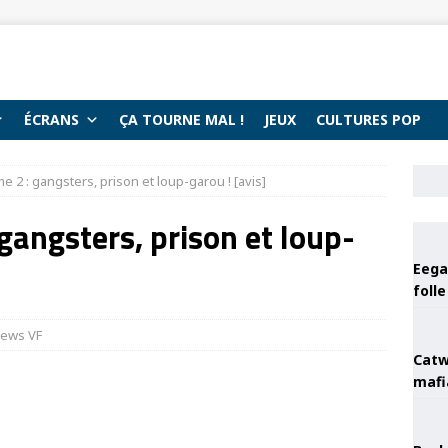
ÉCRANS
ÇA TOURNE MAL !
JEUX
CULTURES POP
 2 : gangsters, prison et loup-garou ! [avis]
gangsters, prison et loup-
Eega 
foll
iews VF
Catw
mafi