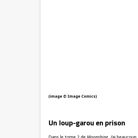
(image © Image Comics)
Un loup-garou en prison
Dans le tome 2 de
Moonshine
, j’ai beaucou