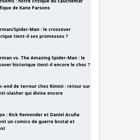
rooms : notre critique du cauchemar
ifique de Kane Parsons
rman/Spider-Man : le crossover
orique tient-il ses promesses ?
rman vs. The Amazing Spider-Man : le
sover historique tient-il encore le choc ?
-end de terreur chez Rimini : retour sur
nti-slasher qui divise encore
pe : Rick Remender et Daniel Acuña
ent un comics de guerre brutal et
ant