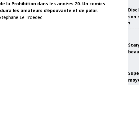
de la Prohibition dans les années 20. Un comics
Discl
éduira les amateurs d’épouvante et de polar.
son 
 Stéphane Le Troëdec
?
Scary
beau
Super
moye