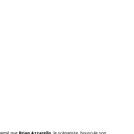
p aimé que
Brian Azzarello
, le scénariste, bouscule son