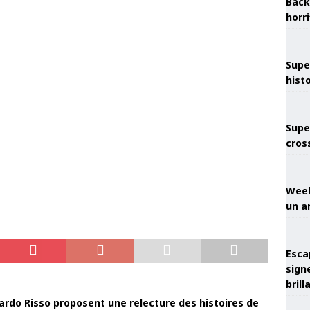
Back
horr
Supe
hist
Supe
cros
Week
un a
Esca
sign
brill
uardo Risso proposent une relecture des histoires de