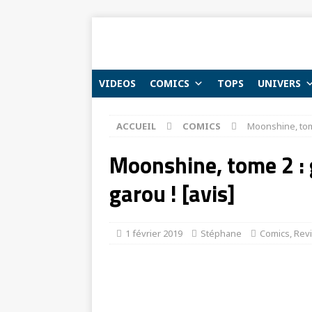
VIDEOS
COMICS
TOPS
UNIVERS
ACCUEIL
COMICS
Moonshine, tome
Moonshine, tome 2 : 
garou ! [avis]
1 février 2019
Stéphane
Comics
,
Rev