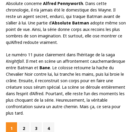
Absolute concerne
Alfred Pennyworth
. Dans cette
chronologie, il n’a jamais été le domestique des Wayne. Il
reste un agent secret, endurci, qui traque Batman avant de
s’allier à lui. Une partie d’
Absolute Batman
adopte même son
point de vue. Ainsi, la série donne corps aux recoins les plus
sombres de son imagination. Et surtout, elle ose montrer ce
qu’Alfred redoute vraiment.
Le numéro 11 puise clairement dans l’héritage de la saga
Knightfall
. Il met en scène un affrontement cauchemardesque
entre Batman et
Bane
. Le colosse retourne la hache du
Chevalier Noir contre lui, lui tranche les mains, puis lui broie le
crâne. Ensuite, il reconstruit son corps pour en faire une
créature sous sérum spécial. La scène se déroule entièrement
dans l’esprit d’Alfred. Pourtant, elle reste l’un des moments les
plus choquant de la série. Heureusement, la véritable
confrontation suivra un autre chemin. Mais ça, ce sera pour
plus tard.
1
2
3
4