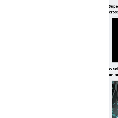
Supe
cros
Week
un a