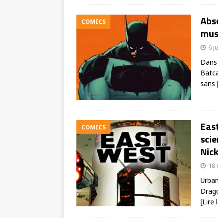
Abso
COMICS
musc
6 j
Dans 
Batca
sans
East
COMICS
scie
Nic
18 
Urban
Drago
[Lire 