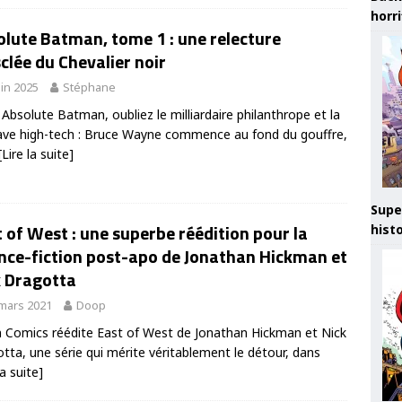
horr
lute Batman, tome 1 : une relecture
lée du Chevalier noir
uin 2025
Stéphane
Absolute Batman, oubliez le milliardaire philanthrope et la
ve high-tech : Bruce Wayne commence au fond du gouffre,
[Lire la suite]
Supe
 of West : une superbe réédition pour la
hist
nce-fiction post-apo de Jonathan Hickman et
k Dragotta
mars 2021
Doop
 Comics réédite East of West de Jonathan Hickman et Nick
tta, une série qui mérite véritablement le détour, dans
la suite]