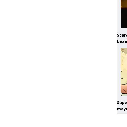
Scary
beau
Super
moye