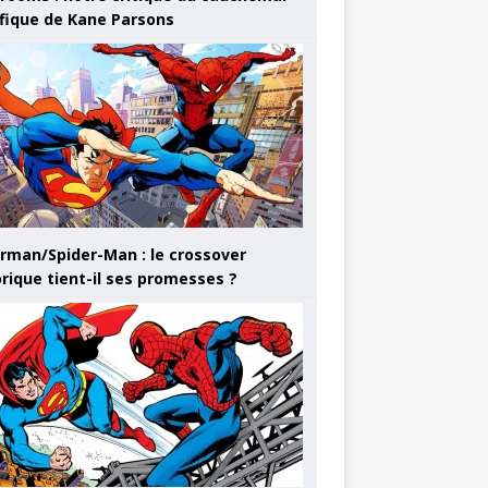
ifique de Kane Parsons
rman/Spider-Man : le crossover
orique tient-il ses promesses ?