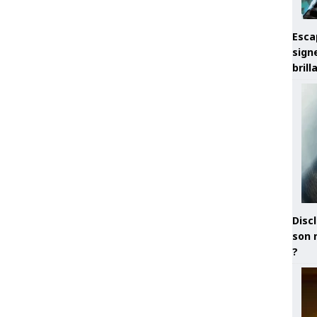
Esca
sign
brill
Discl
son 
?