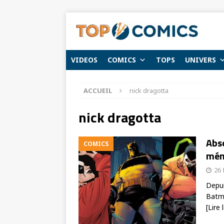
VIDEOS
COMICS
TOPS
UNIVERS
ACCUEIL
nick dragotta
nick dragotta
Abso
COMICS
mém
26 
Depui
Batma
[Lire 