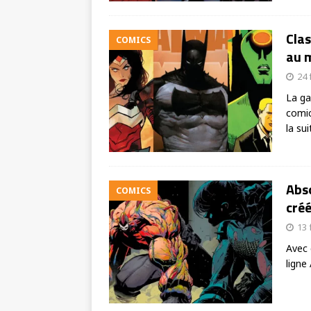
Clas
COMICS
au m
24 
La ga
comic
la sui
Abso
COMICS
créé
13 
Avec 
ligne