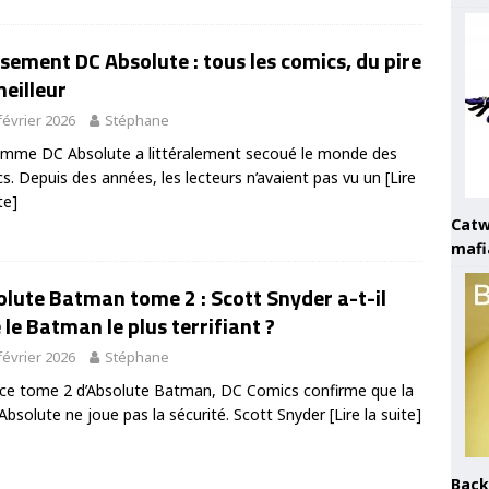
sement DC Absolute : tous les comics, du pire
eilleur
février 2026
Stéphane
mme DC Absolute a littéralement secoué le monde des
s. Depuis des années, les lecteurs n’avaient pas vu un
[Lire
te]
Catw
mafi
lute Batman tome 2 : Scott Snyder a-t-il
 le Batman le plus terrifiant ?
février 2026
Stéphane
ce tome 2 d’Absolute Batman, DC Comics confirme que la
 Absolute ne joue pas la sécurité. Scott Snyder
[Lire la suite]
Back