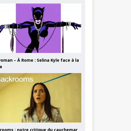
oman – À Rome : Selina Kyle face à la
a
rooms : notre critique du cauchemar