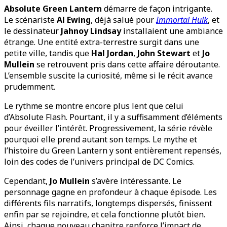
Absolute Green Lantern
démarre de façon intrigante.
Le scénariste
Al Ewing
, déjà salué pour
Immortal Hulk
, et
le dessinateur
Jahnoy Lindsay
installaient une ambiance
étrange. Une entité extra-terrestre surgit dans une
petite ville, tandis que
Hal Jordan
,
John Stewart
et
Jo
Mullein
se retrouvent pris dans cette affaire déroutante.
L’ensemble suscite la curiosité, même si le récit avance
prudemment.
Le rythme se montre encore plus lent que celui
d’Absolute Flash. Pourtant, il y a suffisamment d’éléments
pour éveiller l’intérêt. Progressivement, la série révèle
pourquoi elle prend autant son temps. Le mythe et
l’histoire du Green Lantern y sont entièrement repensés,
loin des codes de l’univers principal de DC Comics.
Cependant,
Jo Mullein
s’avère intéressante. Le
personnage gagne en profondeur à chaque épisode. Les
différents fils narratifs, longtemps dispersés, finissent
enfin par se rejoindre, et cela fonctionne plutôt bien.
Ainsi, chaque nouveau chapitre renforce l’impact de