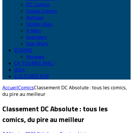
DC Comics
Image Comics
Batman
Spider-Man
X-Men
Avengers
Star Wars
ÉCRANS
Reviews
ÇA TOURNE MAL !
JEUX
CULTURES POP
Accueil
Comics
Classement DC Absolute : tous les comics,
du pire au meilleur
Classement DC Absolute : tous les
comics, du pire au meilleur