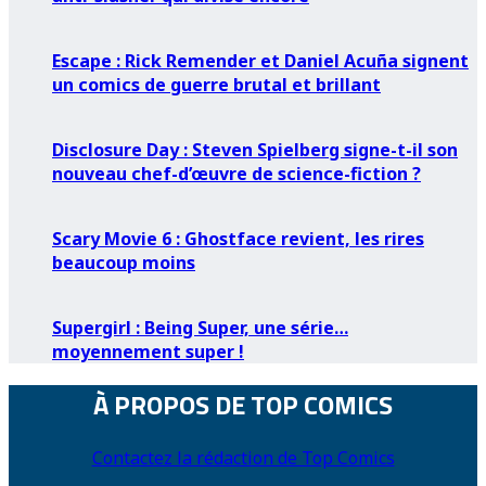
Escape : Rick Remender et Daniel Acuña signent
un comics de guerre brutal et brillant
Disclosure Day : Steven Spielberg signe-t-il son
nouveau chef-d’œuvre de science-fiction ?
Scary Movie 6 : Ghostface revient, les rires
beaucoup moins
Supergirl : Being Super, une série…
moyennement super !
À PROPOS DE TOP COMICS
Contactez la rédaction de Top Comics