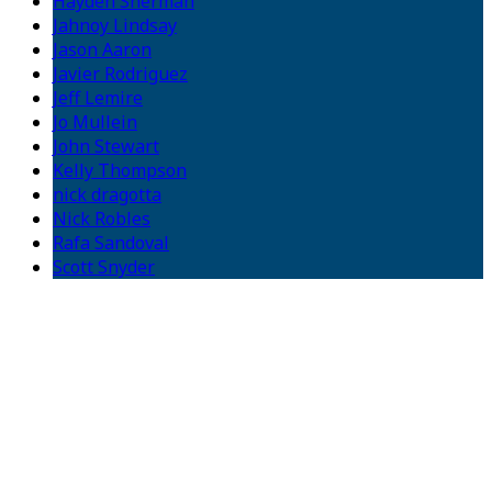
Hayden Sherman
Jahnoy Lindsay
Jason Aaron
Javier Rodriguez
Jeff Lemire
Jo Mullein
John Stewart
Kelly Thompson
nick dragotta
Nick Robles
Rafa Sandoval
Scott Snyder