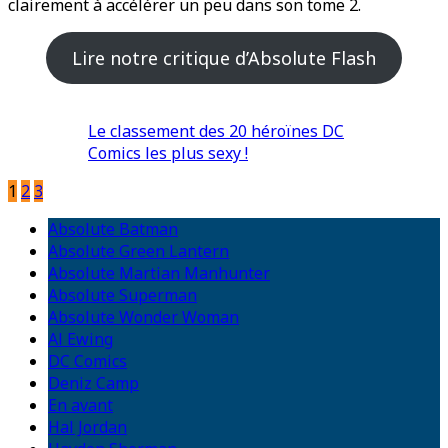
clairement à accélérer un peu dans son tome 2.
Lire notre critique d’Absolute Flash
Le classement des 20 héroïnes DC
Comics les plus sexy !
1
2
3
Absolute Batman
Absolute Green Lantern
Absolute Martian Manhunter
Absolute Superman
Absolute Wonder Woman
Al Ewing
DC Comics
Deniz Camp
En avant
Hal Jordan