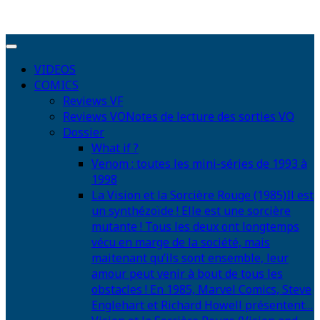
VIDEOS
COMICS
Reviews VF
Reviews VO
Notes de lecture des sorties VO
Dossier
What if ?
Venom : toutes les mini-séries de 1993 à
1998
La Vision et la Sorcière Rouge (1985)
Il est
un synthézoïde ! Elle est une sorcière
mutante ! Tous les deux ont longtemps
vécu en marge de la société, mais
maitenant qu’ils sont ensemble, leur
amour peut venir à bout de tous les
obstacles ! En 1985, Marvel Comics, Steve
Englehart et Richard Howell présentent…