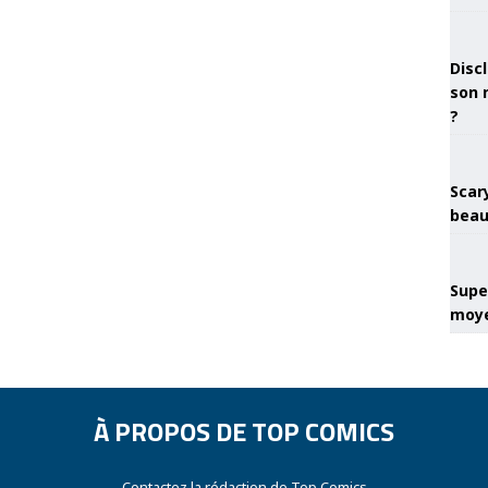
Discl
son 
?
Scary
beau
Super
moye
À PROPOS DE TOP COMICS
Contactez la rédaction de Top Comics