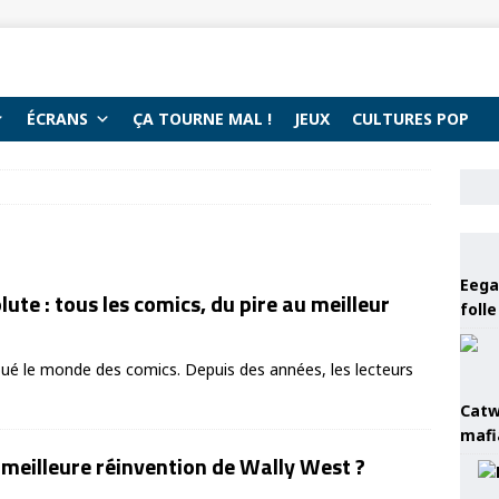
ÉCRANS
ÇA TOURNE MAL !
JEUX
CULTURES POP
Eega 
te : tous les comics, du pire au meilleur
foll
é le monde des comics. Depuis des années, les lecteurs
Catw
mafi
a meilleure réinvention de Wally West ?