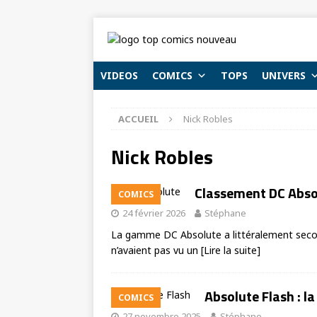
VIDEOS
COMICS
TOPS
UNIVERS
ACCUEIL
Nick Robles
Nick Robles
Classement DC Absolu
COMICS
24 février 2026
Stéphane
La gamme DC Absolute a littéralement secou
n’avaient pas vu un
[Lire la suite]
Absolute Flash : l
COMICS
27 novembre 2025
Stéphane