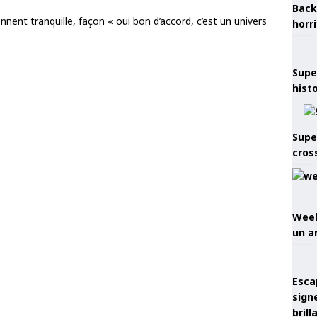
Back
nnent tranquille, façon « oui bon d’accord, c’est un univers
horr
Supe
hist
Supe
cros
Week
un a
Esca
sign
brill