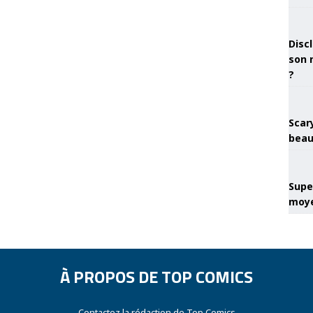
Discl
son 
?
Scary
beau
Super
moye
À PROPOS DE TOP COMICS
Contactez la rédaction de Top Comics