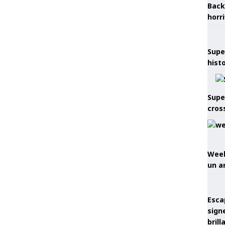
Back
horr
Supe
hist
Supe
cros
Week
un a
Esca
sign
brill