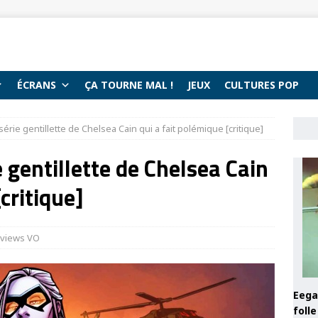
ÉCRANS
ÇA TOURNE MAL !
JEUX
CULTURES POP
série gentillette de Chelsea Cain qui a fait polémique [critique]
e gentillette de Chelsea Cain
critique]
views VO
Eega 
foll