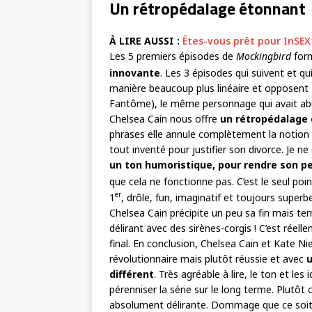
Un rétropédalage étonnant
À LIRE AUSSI :
Êtes-vous prêt pour InSEXt
Les 5 premiers épisodes de
Mockingbird
for
innovante
. Les 3 épisodes qui suivent et qu
manière beaucoup plus linéaire et opposent 
Fantôme), le même personnage qui avait abu
Chelsea Cain nous offre
un rétropédalage 
phrases elle annule complètement la notion d
tout inventé pour justifier son divorce. Je 
un ton humoristique, pour rendre son pe
que cela ne fonctionne pas. C’est le seul poin
er
1
, drôle, fun, imaginatif et toujours supe
Chelsea Cain précipite un peu sa fin mais te
délirant avec des sirènes-corgis ! C’est réell
final. En conclusion, Chelsea Cain et Kate 
révolutionnaire mais plutôt réussie et avec
u
différent
. Très agréable à lire, le ton et l
pérenniser la série sur le long terme. Plutôt 
absolument délirante. Dommage que ce soi