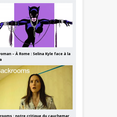
oman – À Rome : Selina Kyle face à la
a
rooms : notre critique du cauchemar