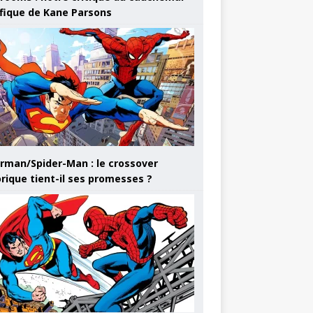
ifique de Kane Parsons
rman/Spider-Man : le crossover
orique tient-il ses promesses ?