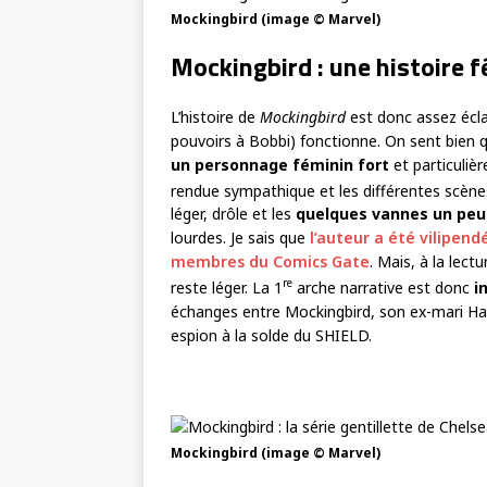
Mockingbird (image © Marvel)
Mockingbird : une histoire f
L’histoire de
Mockingbird
est donc assez éclat
pouvoirs à Bobbi) fonctionne. On sent bien 
un personnage féminin fort
et particuliè
rendue sympathique et les différentes scène
léger, drôle et les
quelques vannes un peu
lourdes. Je sais que
l’auteur a été vilipend
membres du Comics Gate
. Mais, à la lect
re
reste léger. La 1
arche narrative est donc
i
échanges entre Mockingbird, son ex-mari Haw
espion à la solde du SHIELD.
Mockingbird (image © Marvel)