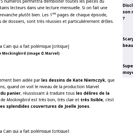
s 5 numéros permettra d’emboîter toutes les pièces du
Discl
rtains lecteurs dans une lecture mensuelle. Si on fait une
son 
res
revanche plutôt bien. Les 1
pages de chaque épisode,
?
 de dossiers, sont très réussies et particulièrement drôles.
Scary
beau
e Mockingbird (image © Marvel)
Super
moye
èrement bien aidée par
les dessins de Kate Niemczyk
, que
ens, quand on voit le niveau de la production Marvel
 du panier
, réussissant à traduire tous
les délires de la
e de
Mockingbird
est très bon, très clair et
très lisible
, c’est
les splendides couvertures de Joelle Jones
.