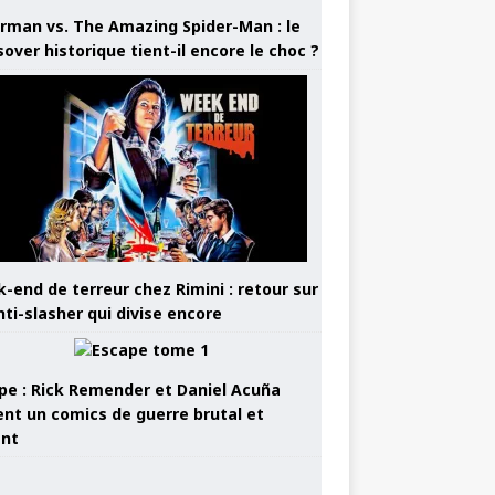
rman vs. The Amazing Spider-Man : le
sover historique tient-il encore le choc ?
-end de terreur chez Rimini : retour sur
nti-slasher qui divise encore
pe : Rick Remender et Daniel Acuña
ent un comics de guerre brutal et
ant