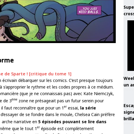
Supe
cros
forme
ne de Sparte ! [critique du tome 1]
Week
n écrivain débarquer sur les comics. C’est presque toujours
un a
 à s’approprier le rythme et les codes propres à ce médium.
omancière (que je ne connaissais pas) avec Kate Niemczyk,
ème
e de 3
zone ne présageait pas un futur serein pour
Esca
er
 il faut reconnaître que pour un 1
essai,
la série
sign
e d’essayer de se fondre dans le moule, Chelsea Cain préfère
brill
arche narrative en
5 épisodes pouvant se lire dans
er
-même que le tout 1
épisode est complètement