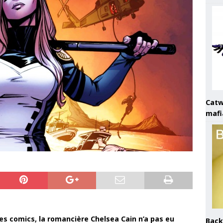
Catw
mafi
s comics, la romancière Chelsea Cain n’a pas eu
Back