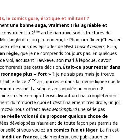
s, le comics gore, érotique et militant ?
ment
une bonne saga, vraiment très agréable et
ème
i constituent la 2
arche narrative sont structurés de
Mockingbird à son pire ennemi, le Phantom Rider (Chevalier
sé d’elle dans des épisodes de
West Coast
Avengers
. Et là,
en règle
, que je ne comprends toujours pas. En quelques
e viol, accusant Hawkeye, son mari à l’époque, d’avoir
ne comprends pas cette décision.
Était-ce pour rester dans
rsonnage plus « fort » ?
Je ne sais pas mais je trouve
ème
t faible de ce 2
arc, qui reste dans la même lignée que le
rbement dessiné. La série étant annulée au numéro 8,
rmine sa série en apothéose, livrant un final complètement
ement du n’importe quoi et c’est finalement très drôle, un joli
Niemczyk nous offrent avec
Mockingbird
une série pas
ne réelle volonté de proposer quelque chose de
es idées développées n’auraient de toute façon pas permis de
conseillé si vous voulez
un comics fun et léger
. La fin est
t
inédit en France
, cela mériterait une publication en 1