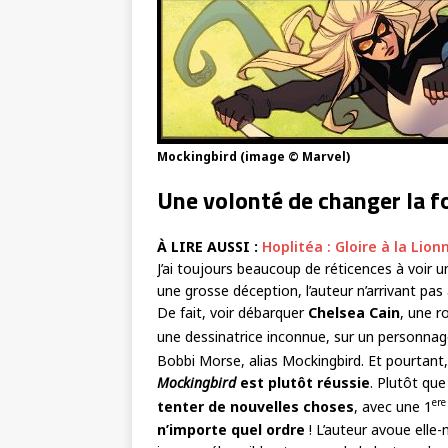
Mockingbird (image © Marvel)
Une volonté de changer la 
À LIRE AUSSI :
Hoplitéa : Gloire à la Lion
J’ai toujours beaucoup de réticences à voir u
une grosse déception, l’auteur n’arrivant pas
De fait, voir débarquer
Chelsea Cain
, une r
une dessinatrice inconnue, sur un personnag
Bobbi Morse, alias Mockingbird. Et pourtant,
Mockingbird
est plutôt réussie
. Plutôt qu
ere
tenter de nouvelles choses
, avec une 1
n’importe quel ordre
! L’auteur avoue elle