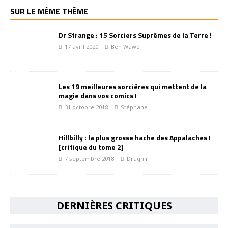
SUR LE MÊME THÈME
Dr Strange : 15 Sorciers Suprêmes de la Terre !
17 avril 2020
Ben Wawe
Les 19 meilleures sorcières qui mettent de la
magie dans vos comics !
31 octobre 2018
Stéphane
Hillbilly : la plus grosse hache des Appalaches !
[critique du tome 2]
7 septembre 2018
Dragnir
DERNIÈRES CRITIQUES