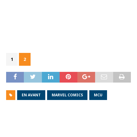
1
2
EN AVANT
MARVEL COMICS
MCU