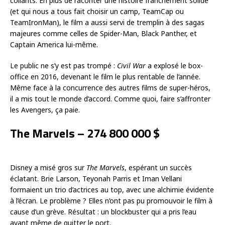
collants. En plus de raconter une histoire franchement solide
(et qui nous a tous fait choisir un camp, TeamCap ou
TeamIronMan), le film a aussi servi de tremplin à des sagas
majeures comme celles de Spider-Man, Black Panther, et
Captain America lui-même.
Le public ne s’y est pas trompé :
Civil War
a explosé le box-
office en 2016, devenant le film le plus rentable de l’année.
Même face à la concurrence des autres films de super-héros,
il a mis tout le monde d’accord. Comme quoi, faire s’affronter
les Avengers, ça paie.
The Marvels – 274 800 000 $
Disney a misé gros sur
The Marvels
, espérant un succès
éclatant. Brie Larson, Teyonah Parris et Iman Vellani
formaient un trio d’actrices au top, avec une alchimie évidente
à l’écran. Le problème ? Elles n’ont pas pu promouvoir le film à
cause d’un grève. Résultat : un blockbuster qui a pris l’eau
avant même de quitter le port.