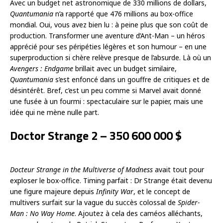
Avec un budget net astronomique de 330 millions de dollars,
Quantumania
n’a rapporté que 476 millions au box-office
mondial. Oui, vous avez bien lu : à peine plus que son coût de
production. Transformer une aventure d’Ant-Man – un héros
apprécié pour ses péripéties légères et son humour – en une
superproduction si chère relève presque de l’absurde. Là où un
Avengers : Endgame
brillait avec un budget similaire,
Quantumania
s’est enfoncé dans un gouffre de critiques et de
désintérêt. Bref, c’est un peu comme si Marvel avait donné
une fusée à un fourmi : spectaculaire sur le papier, mais une
idée qui ne mène nulle part.
Doctor Strange 2 – 350 600 000 $
Docteur Strange in the Multiverse of Madness
avait tout pour
exploser le box-office. Timing parfait : Dr Strange était devenu
une figure majeure depuis
Infinity War
, et le concept de
multivers surfait sur la vague du succès colossal de
Spider-
Man : No Way Home
. Ajoutez à cela des caméos alléchants,