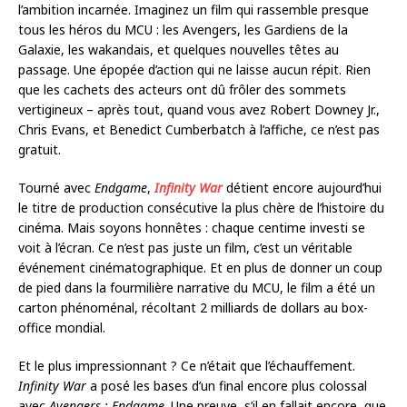
l’ambition incarnée. Imaginez un film qui rassemble presque
tous les héros du MCU : les Avengers, les Gardiens de la
Galaxie, les wakandais, et quelques nouvelles têtes au
passage. Une épopée d’action qui ne laisse aucun répit. Rien
que les cachets des acteurs ont dû frôler des sommets
vertigineux – après tout, quand vous avez Robert Downey Jr.,
Chris Evans, et Benedict Cumberbatch à l’affiche, ce n’est pas
gratuit.
Tourné avec
Endgame
,
Infinity War
détient encore aujourd’hui
le titre de production consécutive la plus chère de l’histoire du
cinéma. Mais soyons honnêtes : chaque centime investi se
voit à l’écran. Ce n’est pas juste un film, c’est un véritable
événement cinématographique. Et en plus de donner un coup
de pied dans la fourmilière narrative du MCU, le film a été un
carton phénoménal, récoltant 2 milliards de dollars au box-
office mondial.
Et le plus impressionnant ? Ce n’était que l’échauffement.
Infinity War
a posé les bases d’un final encore plus colossal
avec
Avengers : Endgame
. Une preuve, s’il en fallait encore, que