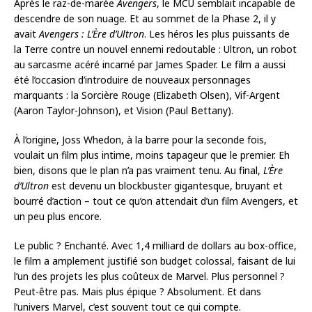
Après le raz-de-marée
Avengers
, le MCU semblait incapable de
descendre de son nuage. Et au sommet de la Phase 2, il y
avait
Avengers : L’Ère d’Ultron
. Les héros les plus puissants de
la Terre contre un nouvel ennemi redoutable : Ultron, un robot
au sarcasme acéré incarné par James Spader. Le film a aussi
été l’occasion d’introduire de nouveaux personnages
marquants : la Sorcière Rouge (Elizabeth Olsen), Vif-Argent
(Aaron Taylor-Johnson), et Vision (Paul Bettany).
À l’origine, Joss Whedon, à la barre pour la seconde fois,
voulait un film plus intime, moins tapageur que le premier. Eh
bien, disons que le plan n’a pas vraiment tenu. Au final,
L’Ère
d’Ultron
est devenu un blockbuster gigantesque, bruyant et
bourré d’action – tout ce qu’on attendait d’un film Avengers, et
un peu plus encore.
Le public ? Enchanté. Avec 1,4 milliard de dollars au box-office,
le film a amplement justifié son budget colossal, faisant de lui
l’un des projets les plus coûteux de Marvel. Plus personnel ?
Peut-être pas. Mais plus épique ? Absolument. Et dans
l’univers Marvel, c’est souvent tout ce qui compte.