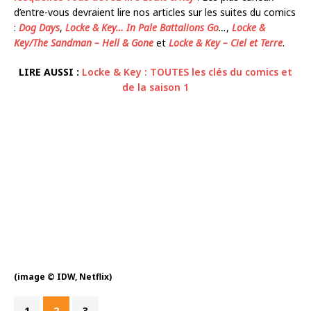
d’entre-vous devraient lire nos articles sur les suites du comics
:
Dog Days
,
Locke & Key… In Pale Battalions Go
…
,
Locke &
Key/The Sandman – Hell & Gone
et
Locke & Key – Ciel et Terre
.
LIRE AUSSI :
Locke & Key : TOUTES les clés du comics et
de la saison 1
(image © IDW, Netflix)
1
2
3