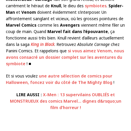
carrément le héraut de
Knull
, le dieu des
symbiotes
.
Spider-
Man
et
Venom
doivent évidemment s’interposer. Un
affrontement sanglant et vicieux, où les grosses pointures de
Marvel Comics
comme les
Avengers
viennent même filer un
coup de main. Quand
Marvel fait dans l’épouvante
, ça
fonctionne aussi très bien. Knull revient d’ailleurs actuellement
dans la saga
King in Black
. Retrouvez
Absolute Carnage
chez
Panini Comics. Et rappelons que
si vous aimez Venom, nous
avons consacré un dossier complet sur les aventures du
symbiote
! ■
Et si vous voulez
une autre sélection de comics pour
Halloween, foncez voir du côté de The Mighty Blog
!
LIRE AUSSI :
X-Men : 13 supervilains OUBLIÉS et
MONSTRUEUX des comics Marvel… dignes d&rsquo;un
film d’horreur !