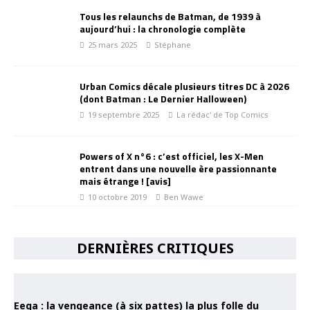
Tous les relaunchs de Batman, de 1939 à
aujourd’hui : la chronologie complète
25 mars 2025
Stéphane
Urban Comics décale plusieurs titres DC à 2026
(dont Batman : Le Dernier Halloween)
19 septembre 2025
La rédac' de Top Comics
Powers of X n°6 : c’est officiel, les X-Men
entrent dans une nouvelle ère passionnante
mais étrange ! [avis]
10 octobre 2019
Ben Wawe
DERNIÈRES CRITIQUES
Eega : la vengeance (à six pattes) la plus folle du