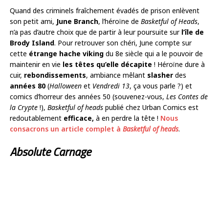
Quand des criminels fraîchement évadés de prison enlèvent
son petit ami,
June Branch
, l’héroïne de
Basketful of Heads
,
n’a pas d’autre choix que de partir à leur poursuite sur
l’île de
Brody Island
. Pour retrouver son chéri, June compte sur
cette
étrange hache viking
du 8e siècle qui a le pouvoir de
maintenir en vie
les têtes qu’elle décapite
! Héroïne dure à
cuir,
rebondissements
, ambiance mêlant
slasher
des
années 80
(
Halloween
et
Vendredi 13
, ça vous parle ?) et
comics d’horreur des années 50 (souvenez-vous,
Les Contes de
la Crypte
!),
Basketful of heads
publié chez Urban Comics est
redoutablement
efficace,
à en perdre la tête !
Nous
consacrons un article complet à
Basketful of heads
.
Absolute Carnage