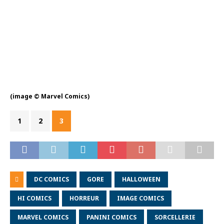
(image © Marvel Comics)
1
2
3
DC COMICS
GORE
HALLOWEEN
HI COMICS
HORREUR
IMAGE COMICS
MARVEL COMICS
PANINI COMICS
SORCELLERIE