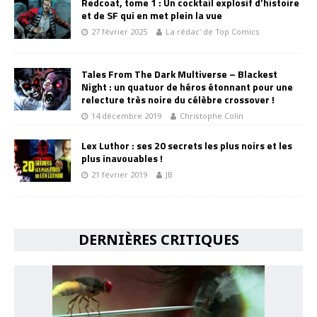
Redcoat, tome 1 : Un cocktail explosif d’histoire
et de SF qui en met plein la vue
27 février 2025
La rédac' de Top Comics
Tales From The Dark Multiverse – Blackest
Night : un quatuor de héros étonnant pour une
relecture très noire du célèbre crossover !
14 décembre 2019
Christophe Colin
Lex Luthor : ses 20 secrets les plus noirs et les
plus inavouables !
21 février 2019
JB
DERNIÈRES CRITIQUES