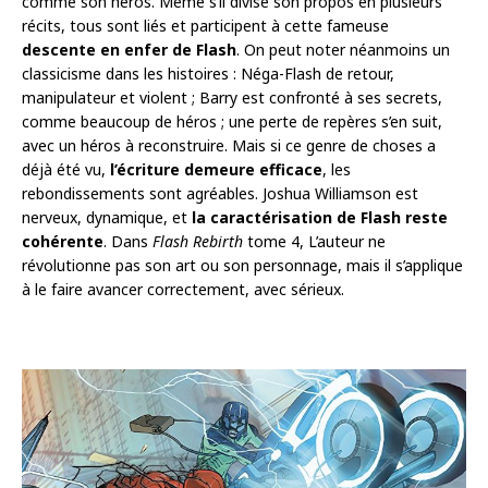
comme son héros. Même s’il divise son propos en plusieurs
récits, tous sont liés et participent à cette fameuse
descente en enfer de Flash
. On peut noter néanmoins un
classicisme dans les histoires : Néga-Flash de retour,
manipulateur et violent ; Barry est confronté à ses secrets,
comme beaucoup de héros ; une perte de repères s’en suit,
avec un héros à reconstruire. Mais si ce genre de choses a
déjà été vu,
l’écriture demeure efficace
, les
rebondissements sont agréables. Joshua Williamson est
nerveux, dynamique, et
la caractérisation de Flash reste
cohérente
. Dans
Flash Rebirth
tome 4, L’auteur ne
révolutionne pas son art ou son personnage, mais il s’applique
à le faire avancer correctement, avec sérieux.