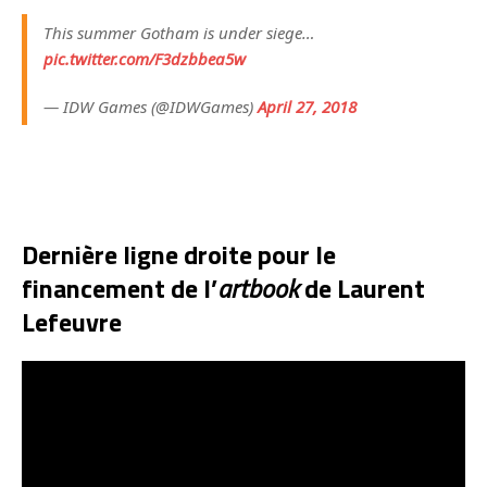
This summer Gotham is under siege…
pic.twitter.com/F3dzbbea5w
— IDW Games (@IDWGames)
April 27, 2018
Dernière ligne droite pour le
financement de l’
artbook
de Laurent
Lefeuvre