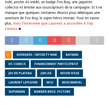
toilé, poster A2 inédit, un badge Fox-Boy, une jaquette
collector et limitée aux souscripteurs de la campagne. Et il ne
manque que quelques centaines d’euros pour débloquer une
aventure de Fox Boy, le super-héros rennais. Pour en savoir
plus,
lisez l’interview que Laurent a accordée à Top
Comics
. ■
AVENGERS : INFINITY WAR
BATMAN
DC COMICS
FINANCEMENT PARTICIPATIF
JEU DE PLATEAU
JIM LEE
KEVIN FEIGE
LAURENT LEFEUVRE
MCU
MISS MARVEL
SUPERMAN
WARNER BROS. PICTURE