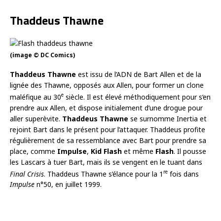
Thaddeus Thawne
(image © DC Comics)
Th
addeus Thawne
est issu de l’ADN de Bart Allen et de la
lignée des Thawne, opposés aux Allen, pour former un clone
e
maléfique au 30
siècle. Il est élevé méthodiquement pour s’en
prendre aux Allen, et dispose initialement d’une drogue pour
aller superèvite.
Thaddeus Thawne
se surnomme Inertia et
rejoint Bart dans le présent pour l’attaquer. Thaddeus profite
régulièrement de sa ressemblance avec Bart pour prendre sa
place, comme
Impulse
,
Kid Flash
et même
Flash
. Il pousse
les Lascars à tuer Bart, mais ils se vengent en le tuant dans
re
Final Crisis
. Thaddeus Thawne s’élance pour la 1
fois dans
Impulse
n°50, en juillet 1999.