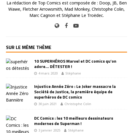
La rédaction de Top Comics est composée de : Doop, JB, Ben
Wawe, Fletcher Arrowsmith, Mad Monkey, Christophe Colin,
Marc Cagnon et Stéphane Le Troëdec.
SUR LE MÊME THÈME
10 SUPERHÉROS Marvel et DC comics qu’on
adore… DÉTESTER !
4 mars 2020
Stéphane
Injustice Année Zéro : Le Joker massacre la
Société de Justice, la première équipe de
superhéros de DC comics
30 juin 2021
Christophe Colin
DC Comics : les 10 meilleurs dessinateurs
modernes de Superman !
3 janvier 2025
Stéphane