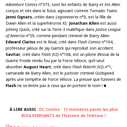
Adventure Comics
n°373, sont les enfants de Barry et Iris Allen
conçus et nés dans le futur, agissant comme Tornado Twins.
Jenni Ognats
, créée dans
Legionnaires
n°0, est la fille de
Dawn Allen et la superhéroïne XS.
Jonathan Allen
est aussi
Johnny Quick, créé sur la Terre-3 maléfique dans
Justice League
of America
n°29, comme pendant criminel de Barry Allen.
Edward Clariss
est le Rival, créé dans
Flash Comics
n°104,
professeur jaloux de Jay Garrick qui reproduit son accident.
Savitar
, créé dans
Flash (V2)
n°108, est un pilote d’essai de la
Guerre Froide rendu fou par la Force Véloce, qu’il veut
absorber.
August Heart
, créé dans
Flash Rebirth (V2)
n°1,
camarade de Barry Allen, est le justicier criminel Godspeed
après une tempête de Force Véloce. La preuve que l’univers de
Flash
ne se limite pas à ceux qui en portent le nom ! ■
À LIRE AUSSI
:
DC Comics : 11 moments parmi les plus
BOULEVERSANTS de l’histoire de l’éditeur !