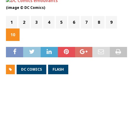
(image © DC Comics)
1
2
3
4
5
6
7
8
9
10
DC COMICS
FLASH