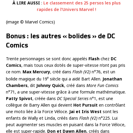
À LIRE AUSSI
:
Le classement des 25 persos les plus
rapides de l’Univers Marvel !
(image © Marvel Comics)
Bonus : les autres « bolides » de DC
Comics
Trente personnages se sont donc appelés
Flash
chez
DC
Comics
, mais tous ceux dotés de super-vitesse n’ont pas pris
ce nom.
Max Mercury
, créé dans
Flash (V2)
n°76, est un
e
bolide magique du 19
siècle qui a aidé Bart Allen.
Jonathan
Chambers
, dit
Johnny Quick
, créé dans
More Fun Comics
n°71, a une super-vitesse grâce à une formule mathématique.
Patty Spivot
, créée dans
DC Special Series
n°1, est une
collègue de Barry Allen qui devient
Hot Pursuit
en contrôlant
une moto liée à la Force Véloce.
Jai et Iris West
sont les
enfants de Wally et Linda, créés dans
Flash (V2)
n°225. Lui
peut augmenter ses muscles en puisant dans la Force Véloce,
elle est super-rapide.
Don et Dawn Allen
, créés dans