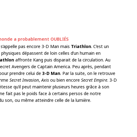
 monde a probablement OUBLIÉS
e s’appelle pas encore 3-D Man mais
Triathlon
. C’est un
 physiques dépassent de loin celles d’un humain en
iathlon
affronte Kang puis disparait de la circulation. Au
s Secret Avengers de Captain America. Peu après, pendant
 pour prendre celui de
3-D Man
. Par la suite, on le retrouve
comme
Secret Invasion
,
Axis
ou bien encore
Secret Empire
. 3-D
itesse qu’il peut maintenir plusieurs heures grâce à son
 fait pas le poids face à certains persos de notre
du son, ou même atteindre celle de la lumière.