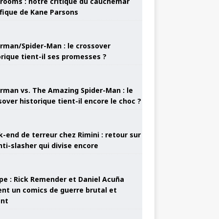
rooms : notre critique du cauchemar
ifique de Kane Parsons
rman/Spider-Man : le crossover
orique tient-il ses promesses ?
rman vs. The Amazing Spider-Man : le
sover historique tient-il encore le choc ?
-end de terreur chez Rimini : retour sur
nti-slasher qui divise encore
pe : Rick Remender et Daniel Acuña
ent un comics de guerre brutal et
ant