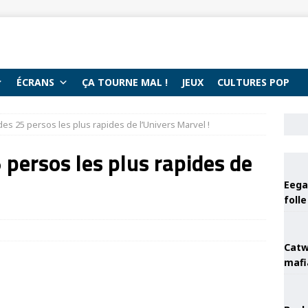
ÉCRANS
ÇA TOURNE MAL !
JEUX
CULTURES POP
es 25 persos les plus rapides de l’Univers Marvel !
 persos les plus rapides de
Eega 
foll
Catw
mafi