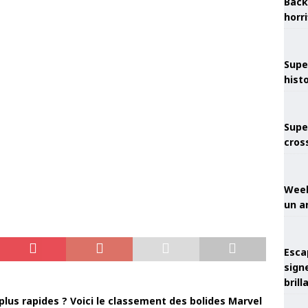
Back
horr
Supe
hist
Supe
cros
Week
un a
Esca
sign
brill
plus rapides ? Voici le classement des bolides Marvel