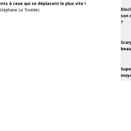
ents à ceux qui se déplacent le plus vite !
Discl
 Stéphane Le Troëdec
son 
?
Scary
beau
Super
moye