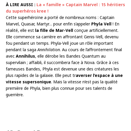
À LIRE AUSSI :
La « famille » Captain Marvel : 15 héritiers
du superhéros kree !
Cette superhéroïne a porté de nombreux noms : Captain
Marvel, Quasar, Martyr… pour enfin s’appeler
Phyla Vell
! En
réalité, elle est
la fille de Mar-Vell
conçue artificiellement.
Elle commence sa carrière en affrontant Genis-Vell, devenu
fou pendant un temps. Phyla-Vell joue un rôle important
pendant la saga
Annihilation
. Au cours de l’affrontement final
avec
Annihilus
, elle dérobe les Bandes Quantum au
supervilain ; affaibli, il succombera face à Nova. Grâce à ces
fameuses Bandes, Phyla est devenue une des créatures les
plus rapides de la galaxie. Elle peut tr
averser l’espace à une
vitesse supersonique
. Mais la vitesse n’est pas la qualité
première de Phyla, bien plus connue pour ses talents de
guerrière.