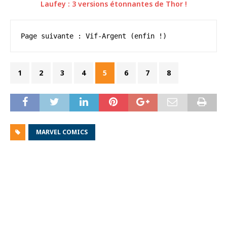
Laufey : 3 versions étonnantes de Thor !
Page suivante : Vif-Argent (enfin !)
1
2
3
4
5
6
7
8
MARVEL COMICS