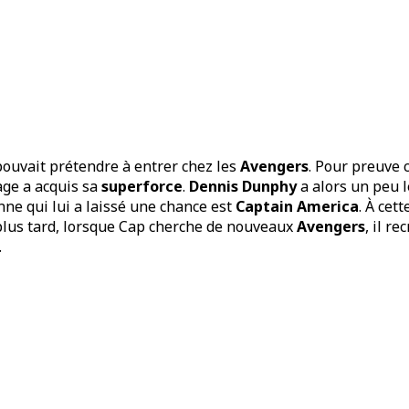
pouvait prétendre à entrer chez les
Avengers
. Pour preuve 
age a acquis sa
superforce
.
Dennis Dunphy
a alors un peu l
nne qui lui a laissé une chance est
Captain America
. À cet
plus tard, lorsque Cap cherche de nouveaux
Avengers
, il r
.