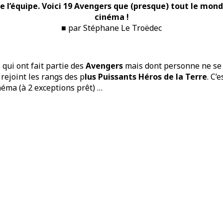
de l’équipe. Voici 19 Avengers que (presque) tout le mon
cinéma !
■ par Stéphane Le Troëdec
qui ont fait partie des
Avengers
mais dont personne ne se 
 rejoint les rangs des p
lus Puissants Héros de la Terre
. C’
néma (à 2 exceptions prêt) …