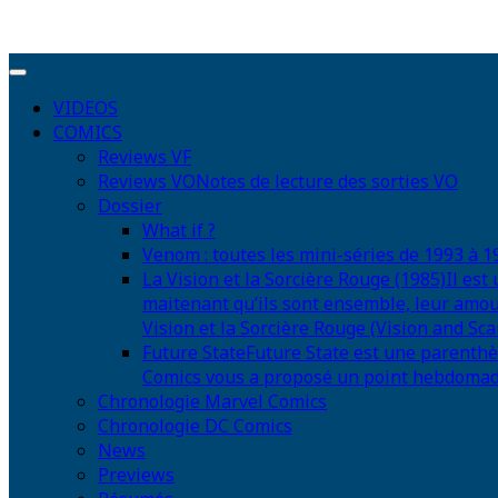
VIDEOS
COMICS
Reviews VF
Reviews VO
Notes de lecture des sorties VO
Dossier
What if ?
Venom : toutes les mini-séries de 1993 à 1
La Vision et la Sorcière Rouge (1985)
Il est
maitenant qu’ils sont ensemble, leur amou
Vision et la Sorcière Rouge (Vision and Scar
Future State
Future State est une parenthè
Comics vous a proposé un point hebdomadair
Chronologie Marvel Comics
Chronologie DC Comics
News
Previews