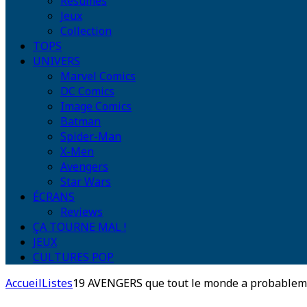
Résumés
Jeux
Collection
TOPS
UNIVERS
Marvel Comics
DC Comics
Image Comics
Batman
Spider-Man
X-Men
Avengers
Star Wars
ÉCRANS
Reviews
ÇA TOURNE MAL !
JEUX
CULTURES POP
Accueil
Listes
19 AVENGERS que tout le monde a probable